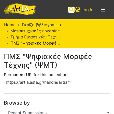
(current)
Log In
Communities
Home
Γκρίζα βιβλιογραφία
&
Μεταπτυχιακές εργασίες
Collections
Τμήμα Εικαστικών Τεχνών
ΠΜΣ "Ψηφιακές Μορφές Τέχνης" (ΨΜΤ)
Browse ArtIA
ΠΜΣ "Ψηφιακές Μορφές
Statistics
Τέχνης" (ΨΜΤ)
Permanent URI for this collection
https://artia.asfa.gr/handle/artia/11
Browse by