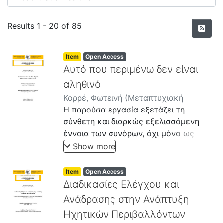
Recent Submissions
Results
1 - 20 of 85
Item
Open Access
Αυτό που περιμένω δεν είναι
αληθινό
Κορρέ, Φωτεινή
(
Μεταπτυχιακή
εργασία
Η παρούσα εργασία εξετάζει τη
,
2024-11
)
σύνθετη και διαρκώς εξελισσόμενη
έννοια των συνόρων, όχι μόνο ως
φυσικών ορίων μεταξύ κρατών, αλλά
Show more
ως κοινωνικών και τεχνολογικών
κατασκευών που επιβάλλουν και
Item
Open Access
ρυθμίζουν ταυτότητες. Η έρευνα
Διαδικασίες Ελέγχου και
προσεγγίζει τα σύνορα ως έναν
Ανάδρασης στην Ανάπτυξη
μηχανισμό εξουσίας που, από τη μια
Ηχητικών Περιβαλλόντων
πλευρά, επιτρέπει τη διάκριση μεταξύ