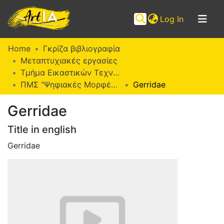
(current)
Log In
Communities
Home
Γκρίζα βιβλιογραφία
&
Μεταπτυχιακές εργασίες
Collections
Τμήμα Εικαστικών Τεχνών
ΠΜΣ "Ψηφιακές Μορφές Τέχνης" (ΨΜΤ)
Gerridae
Browse ArtIA
Gerridae
Statistics
Title in english
Gerridae