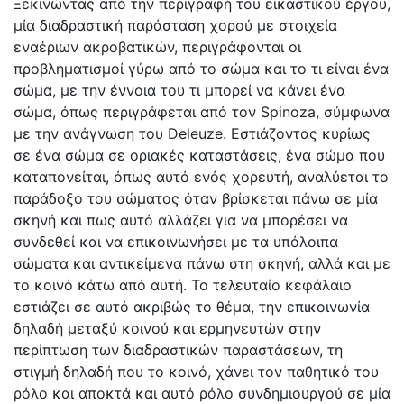
Ξεκινώντας από την περιγραφή του εικαστικού έργου,
µία διαδραστική παράσταση χορού µε στοιχεία
εναέριων ακροβατικών, περιγράφονται οι
προβληµατισµοί γύρω από το σώμα και το τι είναι ένα
σώµα, µε την έννοια του τι µπορεί να κάνει ένα
σώµα, όπως περιγράφεται από τον Spinoza, σύµφωνα
µε την ανάγνωση του Deleuze. Εστιάζοντας κυρίως
σε ένα σώµα σε οριακές καταστάσεις, ένα σώµα που
καταπονείται, όπως αυτό ενός χορευτή, αναλύεται το
παράδοξο του σώµατος όταν βρίσκεται πάνω σε µία
σκηνή και πως αυτό αλλάζει για να µπορέσει να
συνδεθεί και να επικοινωνήσει µε τα υπόλοιπα
σώµατα και αντικείµενα πάνω στη σκηνή, αλλά και µε
το κοινό κάτω από αυτή. Το τελευταίο κεφάλαιο
εστιάζει σε αυτό ακριβώς το θέμα, την επικοινωνία
δηλαδή µεταξύ κοινού και ερµηνευτών στην
περίπτωση των διαδραστικών παραστάσεων, τη
στιγµή δηλαδή που το κοινό, χάνει τον παθητικό του
ρόλο και αποκτά και αυτό ρόλο συνδηµιουργού σε µία