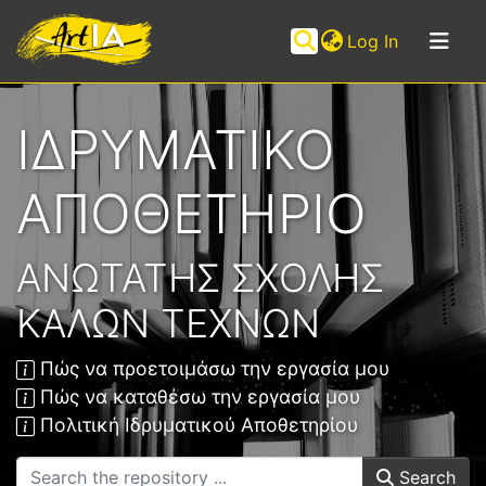
(current)
Log In
Communities
ΙΔΡΥΜΑΤΙΚΟ
&
Collections
ΑΠΟΘΕΤΗΡΙΟ
Browse ArtIA
Statistics
ΑΝΩΤΑΤΗΣ ΣΧΟΛΗΣ
ΚΑΛΩΝ ΤΕΧΝΩΝ
Πώς να προετοιμάσω την εργασία μου
Πώς να καταθέσω την εργασία μου
Πολιτική Ιδρυματικού Αποθετηρίου
Search