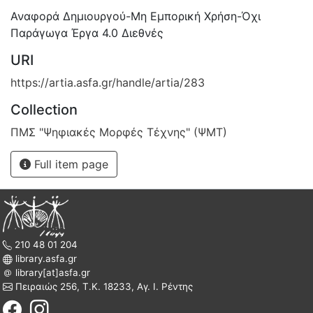
Αναφορά Δημιουργού-Μη Εμπορική Χρήση-Όχι
Παράγωγα Έργα 4.0 Διεθνές
URI
https://artia.asfa.gr/handle/artia/283
Collection
ΠΜΣ "Ψηφιακές Μορφές Τέχνης" (ΨΜΤ)
Full item page
210 48 01 204
library.asfa.gr
library[at]asfa.gr
Πειραιώς 256, Τ.Κ. 18233, Αγ. Ι. Ρέντης