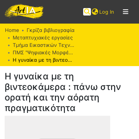
(current)
Log In
Communities
Home
Γκρίζα βιβλιογραφία
&
Μεταπτυχιακές εργασίες
Collections
Τμήμα Εικαστικών Τεχνών
ΠΜΣ "Ψηφιακές Μορφές Τέχνης" (ΨΜΤ)
Browse ArtIA
Η γυναίκα με τη βιντεοκάμερα : πάνω στην ορατή και την αόρατη πραγματικότητα
Statistics
Η γυναίκα με τη
βιντεοκάμερα : πάνω στην
ορατή και την αόρατη
πραγματικότητα