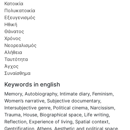
Κατοικία
Πολυκατοικία
Εξευγενισμός
Ηθική
Θάνατος
Χρόνος
Νεορεαλισμός
Αλήθεια
Ταυτότητα
Άγχος
Συναίσθημα
Keywords in english
Memory
,
Autobiography
,
Intimate diary
,
Feminism
,
Women’s narrative
,
Subjective documentary
,
Intersubjective genre
,
Political cinema
,
Narcissism
,
Trauma
,
House
,
Biographical space
,
Life writing
,
Reflection
,
Experience of living
,
Spatial context
,
Gentrification
,
Athens
,
Aesthetic and political space
,