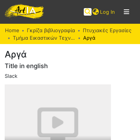
(current)
Log In
Communities
Home
Γκρίζα βιβλιογραφία
Πτυχιακές Εργασίες
&
Τμήμα Εικαστικών Τεχνών (Π. Ε.)
Αργά
Collections
Αργά
Browse ArtIA
Title in english
Statistics
Slack