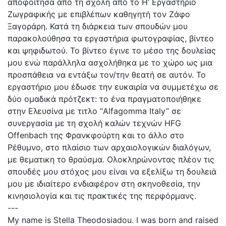
αποφοίτησα από τη σχολή από το Η’ Εργαστήριο
Ζωγραφικής με επιβλέπων καθηγητή τον Ζάφο
Ξαγοράρη. Κατά τη διάρκεια των σπουδών μου
παρακολούθησα τα εργαστήρια φωτογραφίας, βίντεο
και ψηφιδωτού. Το βίντεο έγινε το μέσο της δουλείας
μου ενώ παράλληλα ασχολήθηκα με το χώρο ως μια
προσπάθεια να εντάξω τον/την θεατή σε αυτόν. Το
εργαστήριο μου έδωσε την ευκαιρία να συμμετέχω σε
δύο ομαδικά πρότζεκτ: το ένα πραγματοποιήθηκε
στην Ελευσίνα με τιτλο “Alfagomma Italy” σε
συνεργασία με τη σχολή καλών τεχνών HFG
Offenbach της Φρανκφούρτη και το άλλο στο
Ρέθυμνο, στο πλαίσιο των αρχαιολογικών διαλόγων,
με θεματικη το θραύσμα. Ολοκληρώνοντας πλέον τις
σπουδές μου στόχος μου είναι να εξελίξω τη δουλειά
μου με ιδιαίτερο ενδιαφέρον στη σκηνοθεσία, την
κινησιολογία και τις πρακτικές της περφόρμανς.
---
My name is Stella Theodosiadou. I was born and raised