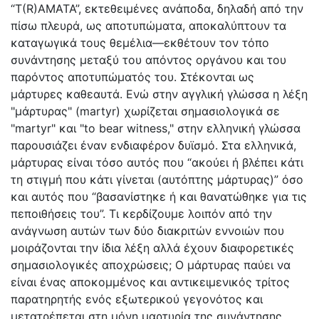
“T(R)AMATA”, εκτεθειμένες ανάποδα, δηλαδή από την
πίσω πλευρά, ως αποτυπώματα, αποκαλύπτουν τα
καταγωγικά τους θεμέλια—εκθέτουν τον τόπο
συνάντησης μεταξύ του απόντος οργάνου και του
παρόντος αποτυπώματός του. Στέκονται ως
μάρτυρες καθεαυτά. Ενώ στην αγγλική γλώσσα η λέξη
"μάρτυρας" (martyr) χωρίζεται σημασιολογικά σε
"martyr" και "to bear witness," στην ελληνική γλώσσα
παρουσιάζει έναν ενδιαφέρον δυϊσμό. Στα ελληνικά,
μάρτυρας είναι τόσο αυτός που “ακούει ή βλέπει κάτι
τη στιγμή που κάτι γίνεται (αυτόπτης μάρτυρας)” όσο
και αυτός που “βασανίστηκε ή και θανατώθηκε για τις
πεποιθήσεις του”. Τι κερδίζουμε λοιπόν από την
ανάγνωση αυτών των δύο διακριτών εννοιών που
μοιράζονται την ίδια λέξη αλλά έχουν διαφορετικές
σημασιολογικές αποχρώσεις; Ο μάρτυρας παύει να
είναι ένας αποκομμένος και αντικειμενικός τρίτος
παρατηρητής ενός εξωτερικού γεγονότος και
μετατρέπεται στη μόνη μαρτυρία της συνάντησης.