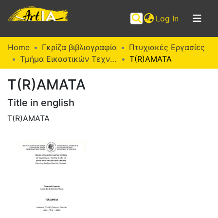
(current)
Log In
Communities
Home
Γκρίζα βιβλιογραφία
Πτυχιακές Εργασίες
&
Τμήμα Εικαστικών Τεχνών (Π. Ε.)
T(R)AMATA
Collections
T(R)AMATA
Browse ArtIA
Title in english
Statistics
T(R)AMATA