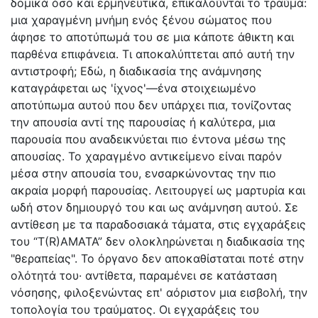
δομικά όσο και ερμηνευτικά, επικαλούνται το τραύμα:
μια χαραγμένη μνήμη ενός ξένου σώματος που
άφησε το αποτύπωμά του σε μια κάποτε άθικτη και
παρθένα επιφάνεια. Τι αποκαλύπτεται από αυτή την
αντιστροφή; Εδώ, η διαδικασία της ανάμνησης
καταγράφεται ως 'ίχνος'—ένα στοιχειωμένο
αποτύπωμα αυτού που δεν υπάρχει πια, τονίζοντας
την απουσία αντί της παρουσίας ή καλύτερα, μια
παρουσία που αναδεικνύεται πιο έντονα μέσω της
απουσίας. Το χαραγμένο αντικείμενο είναι παρόν
μέσα στην απουσία του, ενσαρκώνοντας την πιο
ακραία μορφή παρουσίας. Λειτουργεί ως μαρτυρία και
ωδή στον δημιουργό του και ως ανάμνηση αυτού. Σε
αντίθεση με τα παραδοσιακά τάματα, στις εγχαράξεις
του “T(R)AMATA” δεν ολοκληρώνεται η διαδικασία της
"θεραπείας". Το όργανο δεν αποκαθίσταται ποτέ στην
ολότητά του· αντίθετα, παραμένει σε κατάσταση
νόσησης, φιλοξενώντας επ' αόριστον μια εισβολή, την
τοπολογία του τραύματος. Οι εγχαράξεις του