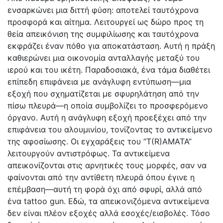
ενσαρκώνει μια διττή φύση: αποτελεί ταυτόχρονα
προσφορά και αίτημα. Λειτουργεί ως δώρο προς τη
θεία απεικόνιση της συμφιλίωσης και ταυτόχρονα
εκφράζει έναν πόθο για αποκατάσταση. Αυτή η πράξη
καθιερώνει μια οικονομία ανταλλαγής μεταξύ του
ιερού και του ικέτη. Παραδοσιακά, ένα τάμα διαθέτει
επίπεδη επιφάνεια με ανάγλυφη εντύπωση—μια
εξοχή που σχηματίζεται με σφυρηλάτηση από την
πίσω πλευρά—η οποία συμβολίζει το προσφερόμενο
όργανο. Αυτή η ανάγλυφη εξοχή προεξέχει από την
επιφάνεια του αλουμινίου, τονίζοντας το αντικείμενο
της αφοσίωσης. Οι εγχαράξεις του “T(R)AMATA”
λειτουργούν αντιστρόφως. Τα αντικείμενα
απεικονίζονται στις αρνητικές τους μορφές, σαν να
φαίνονται από την αντίθετη πλευρά όπου έγινε η
επέμβαση—αυτή τη φορά όχι από σφυρί, αλλά από
ένα tattoo gun. Εδώ, τα απεικονιζόμενα αντικείμενα
δεν είναι πλέον εξοχές αλλά εσοχές/εισβολές. Τόσο