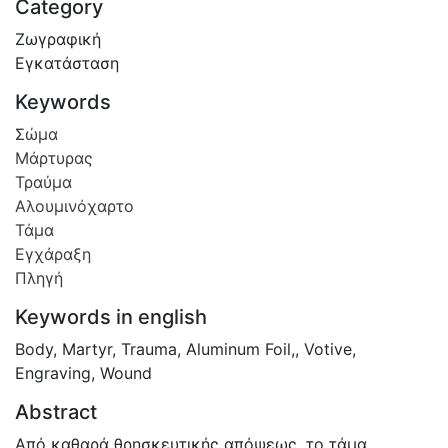
Category
Ζωγραφική
Εγκατάσταση
Keywords
Σώμα
Μάρτυρας
Τραύμα
Αλουμινόχαρτο
Τάμα
Εγχάραξη
Πληγή
Keywords in english
Body
,
Martyr
,
Trauma
,
Aluminum Foil,
,
Votive
,
Engraving
,
Wound
Abstract
Από καθαρά θρησκευτικής απόψεως, το τάμα