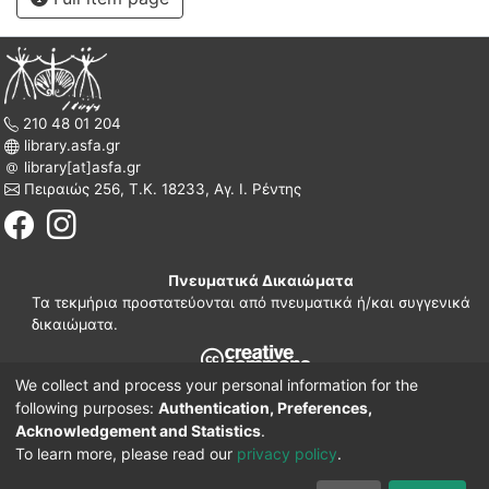
210 48 01 204
library.asfa.gr
library[at]asfa.gr
Πειραιώς 256, Τ.Κ. 18233, Αγ. Ι. Ρέντης
Πνευματικά Δικαιώματα
Τα τεκμήρια προστατεύονται από πνευματικά ή/και συγγενικά
δικαιώματα.
We collect and process your personal information for the
210 38 97 109
following purposes:
Authentication, Preferences,
www.asfa.gr
Acknowledgement and Statistics
.
Πατησίων 42, Τ.Κ. 10682, Αθήνα
To learn more, please read our
privacy policy
.