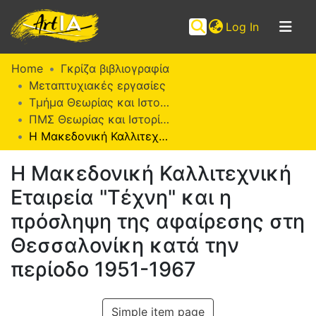
(current)
Log In
Communities
Home
Γκρίζα βιβλιογραφία
&
Μεταπτυχιακές εργασίες
Collections
Τμήμα Θεωρίας και Ιστορίας της Τέχνης
ΠΜΣ Θεωρίας και Ιστορίας της Τέχνης (ΜΕΘΙΣΤΕ)
Browse ArtIA
Η Μακεδονική Καλλιτεχνική Εταιρεία "Τέχνη" και η πρόσληψη της αφαίρεσης στη Θεσσαλονίκη κατά την περίοδο 1951-1967
Statistics
Η Μακεδονική Καλλιτεχνική
Εταιρεία "Τέχνη" και η
πρόσληψη της αφαίρεσης στη
Θεσσαλονίκη κατά την
περίοδο 1951-1967
Simple item page