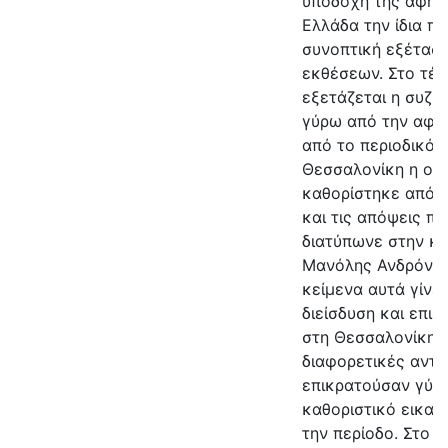
υποδοχή της αφηρ
Ελλάδα την ίδια π
συνοπτική εξέτασ
εκθέσεων. Στο τέ
εξετάζεται η συζή
γύρω από την αφη
από το περιοδικό 
Θεσσαλονίκη η οπ
καθορίστηκε από τ
και τις απόψεις π
διατύπωνε στην κρ
Μανόλης Ανδρόνικ
κείμενα αυτά γίνε
διείσδυση και επι
στη Θεσσαλονίκη κ
διαφορετικές αντι
επικρατούσαν γύρω
καθοριστικό εικασ
την περίοδο. Στο 