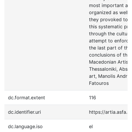
most important abst
organized as well 
they provoked to 
this systematic pro
through the cultura
attempt to enforce i
the last part of the
conclusions of thi
Macedonian Artisti
Thessaloniki, Abstr
art, Manolis Andron
Fatouros
dc.format.extent
116
dc.identifier.uri
https://artia.asfa.
dc.language.iso
el