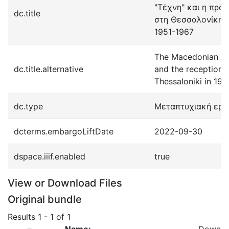
"Τέχνη" και η πρό
dc.title
στη Θεσσαλονίκη κ
1951-1967
The Macedonian Art
dc.title.alternative
and the reception o
Thessaloniki in 19
dc.type
Μεταπτυχιακή εργ
dcterms.embargoLiftDate
2022-09-30
dspace.iiif.enabled
true
View or Download Files
Original bundle
Results
1 - 1 of 1
Name:
Down