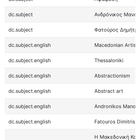
dc.subject
Ανδρόνικος Μανόλ
dc.subject
Φατούρος Δημήτρη
dc.subject.english
Macedonian Artisti
dc.subject.english
Thessaloniki
dc.subject.english
Abstractionism
dc.subject.english
Abstract art
dc.subject.english
Andronikos Manoli
dc.subject.english
Fatouros Dimitris 
Η Μακεδονική Καλλ