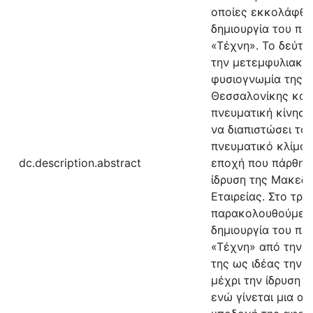
οποίες εκκολάφθη
δημιουργία του πο
«Τέχνη». Το δεύτε
την μετεμφυλιακή 
φυσιογνωμία της π
Θεσσαλονίκης και 
πνευματική κίνηση
να διαπιστώσει το 
πνευματικό κλίμα 
dc.description.abstract
εποχή που πάρθηκ
ίδρυση της Μακεδο
Εταιρείας. Στο τρί
παρακολουθούμε τ
δημιουργία του πο
«Τέχνη» από την 
της ως ιδέας την 
μέχρι την ίδρυση τ
ενώ γίνεται μια α