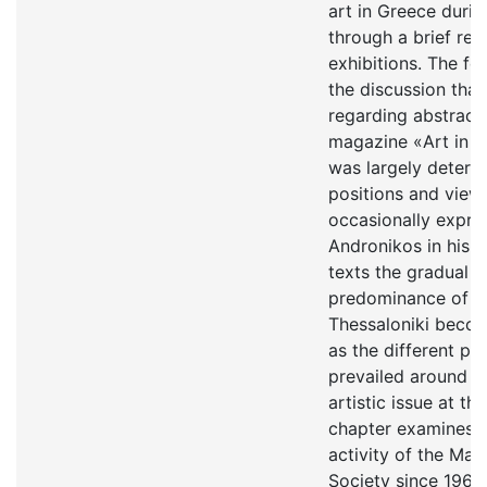
art in Greece duri
through a brief rev
exhibitions. The f
the discussion tha
regarding abstract 
magazine «Αrt in T
was largely determ
positions and view
occasionally expre
Andronikos in his c
texts the gradual 
predominance of Ab
Thessaloniki becom
as the different pe
prevailed around t
artistic issue at tha
chapter examines t
activity of the Mac
Society since 1960 