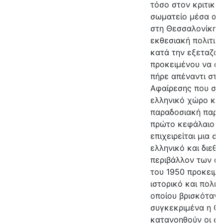
τόσο στον κριτικό
σωματείο μέσα από
στη Θεσσαλονίκη» 
εκθεσιακή πολιτικ
κατά την εξεταζόμ
προκειμένου να αν
πήρε απέναντι στο
Αφαίρεσης που στα
ελληνικό χώρο και
παραδοσιακή παρα
πρώτο κεφάλαιο τ
επιχειρείται μια 
ελληνικό και διεθ
περιβάλλον των α
του 1950 προκειμέ
ιστορικό και πολιτ
οποίου βρισκόταν 
συγκεκριμένα η Θε
κατανοηθούν οι συ