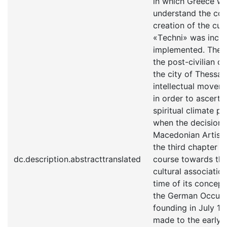
in which Greece wa
understand the con
creation of the cul
«Τechni» was incu
implemented. The 
the post-civilian c
the city of Thessal
intellectual movem
in order to ascerta
spiritual climate pr
when the decision t
Macedonian Artisti
the third chapter w
dc.description.abstracttranslated
course towards the
cultural associatio
time of its concept
the German Occupat
founding in July 19
made to the early 