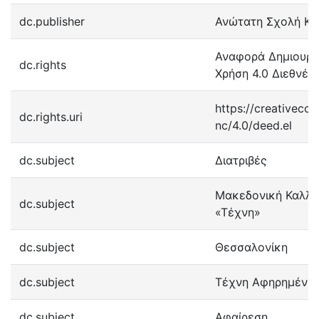
dc.publisher
Ανώτατη Σχολή Κ
Αναφορά Δημιουργ
dc.rights
Χρήση 4.0 Διεθνές
https://creativeco
dc.rights.uri
nc/4.0/deed.el
dc.subject
Διατριβές
Μακεδονική Καλλιτ
dc.subject
«Τέχνη»
dc.subject
Θεσσαλονίκη
dc.subject
Τέχνη Αφηρημένη
dc.subject
Αφαίρεση