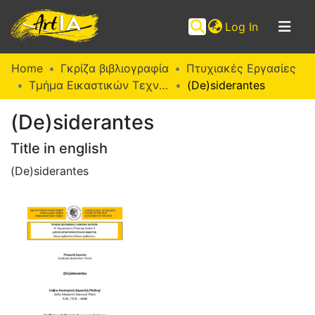
(current)
Log In
Communities
Home
Γκρίζα βιβλιογραφία
Πτυχιακές Εργασίες
&
Τμήμα Εικαστικών Τεχνών (Π. Ε.)
(De)siderantes
Collections
(De)siderantes
Browse ArtIA
Title in english
Statistics
(De)siderantes