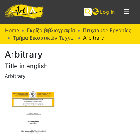
(current)
Log In
Communities
Home
Γκρίζα βιβλιογραφία
Πτυχιακές Εργασίες
&
Τμήμα Εικαστικών Τεχνών (Π. Ε.)
Arbitrary
Collections
Arbitrary
Browse ArtIA
Title in english
Statistics
Arbitrary