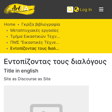
(current)
Log In
Communities
Home
Γκρίζα βιβλιογραφία
&
Μεταπτυχιακές εργασίες
Collections
Τμήμα Εικαστικών Τεχνών
ΠΜΣ "Εικαστικές Τέχνες" (ΜΕΤ)
Browse ArtIA
Εντοπίζοντας τους διαλόγους
Statistics
Εντοπίζοντας τους διαλόγους
Title in english
Site as Discourse as Site