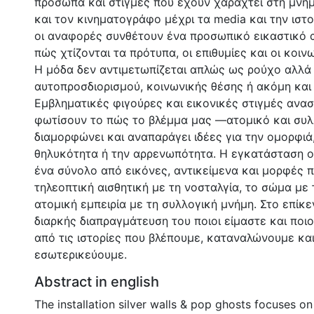
πρόσωπα και στιγµές που έχουν χαραχτεί στη µνήµ
και τον κινηµατογράφο µέχρι τα media και την ιστ
οι αναφορές συνθέτουν ένα προσωπικό εικαστικό 
πώς χτίζονται τα πρότυπα, οι επιθυµίες και οι κοιν
Η µόδα δεν αντιµετωπίζεται απλώς ως ρούχο αλλά
αυτοπροσδιορισµού, κοινωνικής θέσης ή ακόµη και
Εµβληµατικές φιγούρες και εικονικές στιγµές ανασ
φωτίσουν το πώς το βλέµµα µας —ατοµικό και συ
διαµορφώνει και αναπαράγει ιδέες για την οµορφιά,
θηλυκότητα ή την αρρενωπότητα. Η εγκατάσταση 
ένα σύνολο από εικόνες, αντικείµενα και µορφές 
τηλεοπτική αισθητική µε τη νοσταλγία, το σώµα µε 
ατοµική εµπειρία µε τη συλλογική µνήµη. Στο επίκε
διαρκής διαπραγµάτευση του ποιοι είµαστε και ποι
από τις ιστορίες που βλέπουµε, καταναλώνουµε και
εσωτερικεύουµε.
Abstract in english
The installation silver walls & pop ghosts focuses o