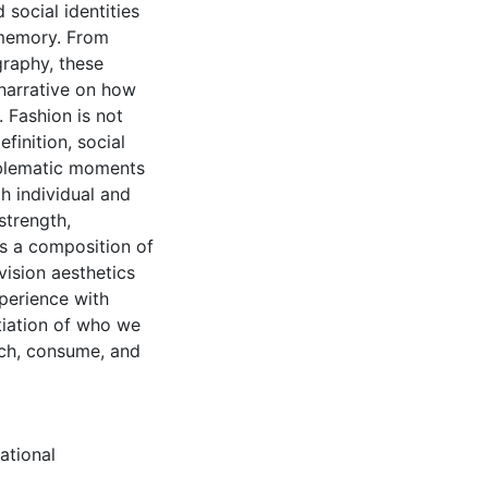
social identities
 memory. From
graphy, these
narrative on how
. Fashion is not
finition, social
emblematic moments
h individual and
strength,
 as a composition of
vision aesthetics
xperience with
tiation of who we
ch, consume, and
ational