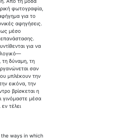
η. Από τη µόδα
ορική φωτογραφία,
αφήγηµα για το
ωνικές αφηγήσεις.
 ως µέσο
 επανάστασης.
υντίθενται για να
λλογικό—
 τη δύναµη, τη
οργανώνεται σαν
που µπλέκουν την
την εικόνα, την
ντρο βρίσκεται η
οι γινόµαστε µέσα
 εν τέλει
n the ways in which