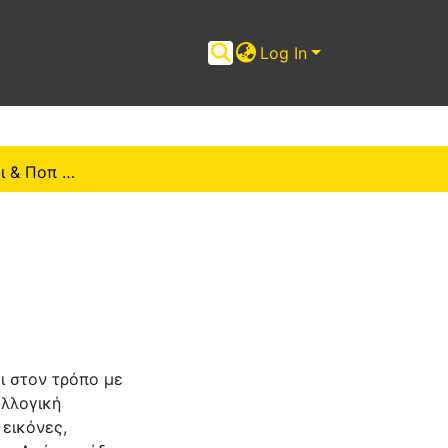
Log In
Ασημένιοι Τοίχοι & Ποπ Φαντάσματα
ει στον τρόπο µε
υλλογική
 εικόνες,