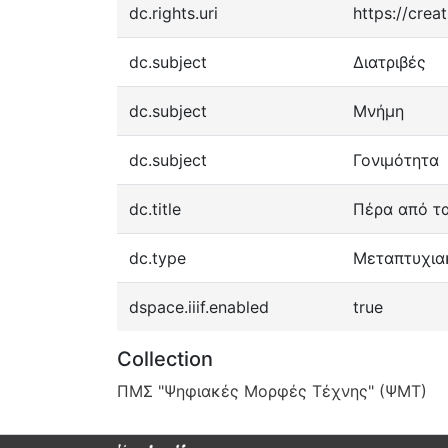
dc.rights.uri
https://crea
dc.subject
Διατριβές
dc.subject
Μνήμη
dc.subject
Γονιμότητα
dc.title
Πέρα από τα
dc.type
Μεταπτυχια
dspace.iiif.enabled
true
Collection
ΠΜΣ "Ψηφιακές Μορφές Τέχνης" (ΨΜΤ)