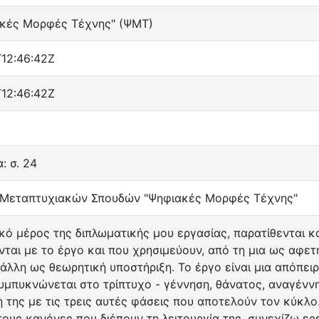
κές Μορφές Τέχνης" (ΨΜΤ)
12:46:42Z
12:46:42Z
: σ. 24
Μεταπτυχιακών Σπουδών "Ψηφιακές Μορφές Τέχνης"
κό μέρος της διπλωματικής μου εργασίας, παρατίθενται κα
νται με το έργο και που χρησιμεύουν, από τη μια ως αφε
 άλλη ως θεωρητική υποστήριξη. Το έργο είναι μια απόπε
υμπυκνώνεται στο τρίπτυχο - γέννηση, θάνατος, αναγένν
η της με τις τρεις αυτές φάσεις που αποτελούν τον κύκλο
τους κανόνες που διέπουν τη λειτουργία της, συνεχίζω ερ