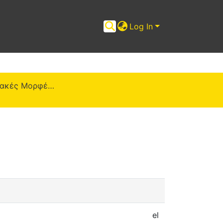
Log In
ΠΜΣ "Ψηφιακές Μορφές Τέχνης" (ΨΜΤ)
el