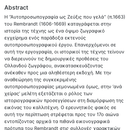
Abstract
Η “Αυτοπροσωπογραφία ως Ζεύξις που γελά” (π.1663)
του Rembrandt (1606-1669) καταγράφεται στην
ιστορία της τέχνης ως ένα όψιµο ζωγραφικό
εγχείρηµα ενός παράδοξα εκτενούς
αυτοπροσωπογραφικού έργου. Επανερχόµενοι σε
αυτή την εργογραφία, οι ιστορικοί της τέχνης τείνουν
να διερευνούν τις δηµιουργικές προθέσεις του
Ολλανδού ζωγράφου, ανακατασκευάζοντας
ανέκαθεν προς µια αληθέστερη εκδοχή. Με την
αναθεώρηση της συγκεκριµένης
αυτοπροσωπογραφίας µεµονωµένα όµως, στην ‘ανά
χείρας’ µελέτη εξετάζεται ο ρόλος των
ιστοριογραφικών προσεγγίσεων στη διαµόρφωση της
εικόνας του καλλιτέχνη. Ο ερευνητικός φακός σε
αυτή την περίπτωση στρέφεται προς τον 17ο αιώνα
εντοπίζοντας αρχικά τα πιθανά εικονογραφικά
πρότυπα του Rembrandt στις συλλογές χαρακτικών