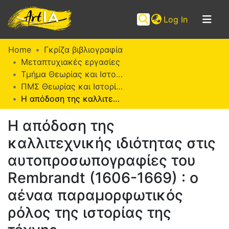
(current)
Log In
Communities
Home
Γκρίζα βιβλιογραφία
&
Μεταπτυχιακές εργασίες
Collections
Τμήμα Θεωρίας και Ιστορίας της Τέχνης
ΠΜΣ Θεωρίας και Ιστορίας της Τέχνης (ΜΕΘΙΣΤΕ)
Browse ArtIA
Η απόδοση της καλλιτεχνικής ιδιότητας στις αυτοπροσωπογραφίες του Rembrandt (1606-1669) : ο αέναα παραµορφωτικός ρόλος της ιστορίας της τέχνης
Statistics
Η απόδοση της
καλλιτεχνικής ιδιότητας στις
αυτοπροσωπογραφίες του
Rembrandt (1606-1669) : ο
αέναα παραµορφωτικός
ρόλος της ιστορίας της