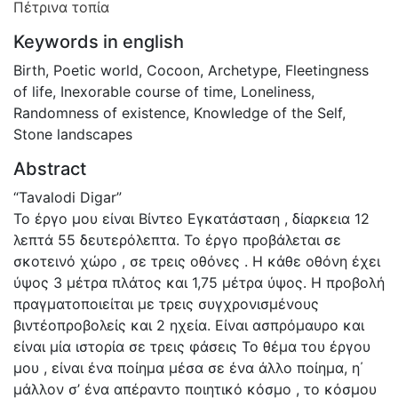
Πέτρινα τοπία
Keywords in english
Birth
,
Poetic world
,
Cocoon
,
Archetype
,
Fleetingness
of life
,
Inexorable course of time
,
Loneliness
,
Randomness of existence
,
Knowledge of the Self
,
Stone landscapes
Abstract
“Tavalodi Digar”
Το έργο μου είναι Βίντεο Εγκατάσταση , δίαρκεια 12
λεπτά 55 δευτερόλεπτα. Το έργο προβάλεται σε
σκοτεινό χώρο , σε τρεις οθόνες . Η κάθε οθόνη έχει
ύψος 3 μέτρα πλάτος και 1,75 μέτρα ύψος. Η προβολή
πραγματοποιείται με τρεις συγχρονισμένους
βιντέοπροβολείς και 2 ηχεία. Είναι ασπρόμαυρο και
είναι μία ιστορία σε τρεις φάσεις Το θέμα του έργου
μου , είναι ένα ποίημα μέσα σε ένα άλλο ποίημα, η΄
μάλλον σ’ ένα απέραντο ποιητικό κόσμο , το κόσμου