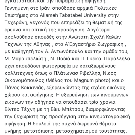
εγκατάσταση και την πειραματική αφήγηση.
Γεννημένη στο Ιράν, σπούδασε αρχικά Πολιτικές
Επιστήμες στο Allameh Tabatabei University στην
Τεχεράνη, γεγονός που επηρεάζει τη θεματική της
έρευνα και οπτική της προσέγγιση. Αργότερα
ακολούθησε σπουδές στην Ανώτατη Σχολή Καλών
Τεχνών της Αθήνας , στο Α΄Εργαστήριο Ζωγραφική ,
με καθηγητή τον Α. Αντωνόπουλο και την ομάδα του,
Μ. Μαραμπελιώτη , Ν. Ποδιά και Π. Γκέκα. Παράλληλα
έχει σπουδάσει φωτογραφία με καταξιωμένους
καλλιτέχνες όπως ο Πλάτωνασ Ριβέλλησ, Νίκος
Οικονομόπουλος (Μέλος του Magnum photo) και ο
Πάνος Κοκκινιάς, εξερευνώντας της σχέση εικόνας,
χώρου και αφήγησης. Η εξερεύνηση των κινούμενων
εικόνων την οδήγησε να σπουδάσει τρία χρόνια
Βίντεο Τέχνη με τη Βίκυ Μπέτσου, διαμορφώνοντας
την ξεχωριστή της προσέγγιση στην κινηματογραφική
αφήγηση. Η δουλειά της συχνά διερευνά θέματα
μνήμης, μετατόπισης, μετασχηματισμού ταυτότητας.