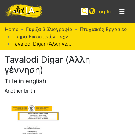
(current)
Log In
Communities
Home
Γκρίζα βιβλιογραφία
Πτυχιακές Εργασίες
&
Τμήμα Εικαστικών Τεχνών (Π. Ε.)
Collections
Tavalodi Digar (Άλλη γέννηση)
Browse ArtIA
Tavalodi Digar (Άλλη
γέννηση)
Statistics
Title in english
Another birth