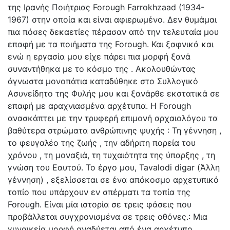
της Ιρανής Ποιήτριας Forough Farrokhzaad (1934-
1967) στην οποία και είναι αφιερωμένο. Δεν θυμάμαι
πια πόσες δεκαετίες πέρασαν από την τελευταία μου
επαφή με τα ποιήματα της Forough. Και ξαφνικά και
ενώ η εργασία μου είχε πάρει πια μορφή ξανά
συναντήθηκα με το κόσμο της . Ακολουθώντας
άγνωστα μονοπάτια καταδύθηκε στο Συλλογικό
Ασυνείδητο της Φυλής μου και ξανάρθε εκστατικά σε
επαφή με αραχνιασμένα αρχέτυπα. Η Forough
ανασκάπτει με την τρυφερή επιμονή αρχαιολόγου τα
βαθύτερα στρώματα ανθρώπινης ψυχής : Τη γέννηση ,
το φευγαλέο της ζωής , την αδήριτη πορεία του
χρόνου , τη μοναξιά, τη τυχαιότητα της ύπαρξης , τη
γνώση του Εαυτού. Το έργο μου, Tavalodi digar (Άλλη
γέννηση) , εξελίσσεται σε ένα απόκοσμο αρχετυπικό
τοπίο που υπάρχουν εν σπέρματι τα τοπία της
Forough. Είναι μία ιστορία σε τρεις φάσεις που
προβάλλεται συγχρονισμένα σε τρεις οθόνες.: Μια
γυναικεία μορφή αναδύεται από ένα αρχέτυπο