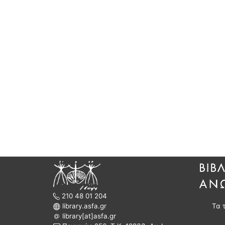
210 48 01 204
library.asfa.gr
Τα 
library[at]asfa.gr