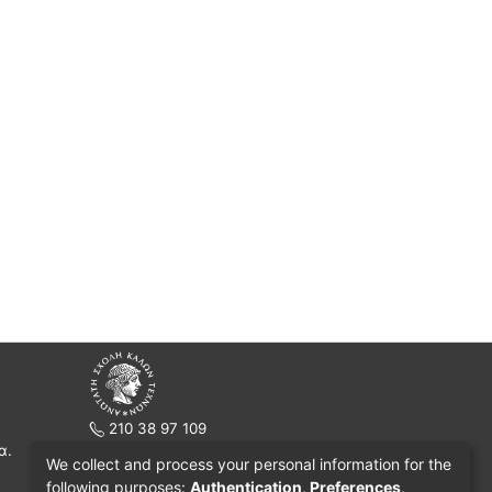
210 38 97 109
α.
www.asfa.gr
We collect and process your personal information for the
Πατησίων 42, Τ.Κ. 10682, Αθήνα
following purposes:
Authentication, Preferences,