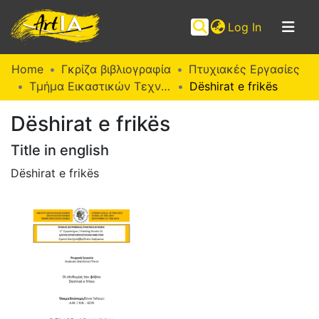
(current)
Log In
Communities
Home
Γκρίζα βιβλιογραφία
Πτυχιακές Εργασίες
&
Τμήμα Εικαστικών Τεχνών (Π. Ε.)
Dëshirat e frikës
Collections
Dëshirat e frikës
Browse ArtIA
Title in english
Statistics
Dëshirat e frikës