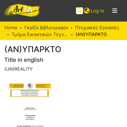
(current)
Log In
Communities
Home
Γκρίζα βιβλιογραφία
Πτυχιακές Εργασίες
&
Τμήμα Εικαστικών Τεχνών (Π. Ε.)
(ΑΝ)ΥΠΑΡΚΤΟ
Collections
(ΑΝ)ΥΠΑΡΚΤΟ
Browse ArtIA
Title in english
Statistics
(UN)REALITY