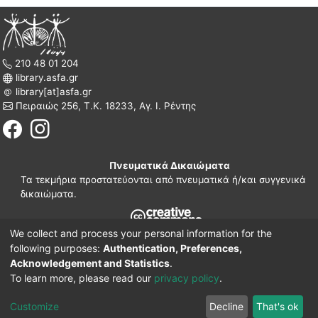
210 48 01 204
library.asfa.gr
library[at]asfa.gr
Πειραιώς 256, Τ.Κ. 18233, Αγ. Ι. Ρέντης
Πνευματικά Δικαιώματα
Τα τεκμήρια προστατεύονται από πνευματικά ή/και συγγενικά
δικαιώματα.
We collect and process your personal information for the
210 38 97 109
following purposes:
Authentication, Preferences,
www.asfa.gr
Acknowledgement and Statistics
.
Πατησίων 42, Τ.Κ. 10682, Αθήνα
To learn more, please read our
privacy policy
.
DSpace software
© 2002-2026
LYRASIS.
Implementation ELiDOC
Customize
Decline
That's ok
Cookie settings
Privacy policy