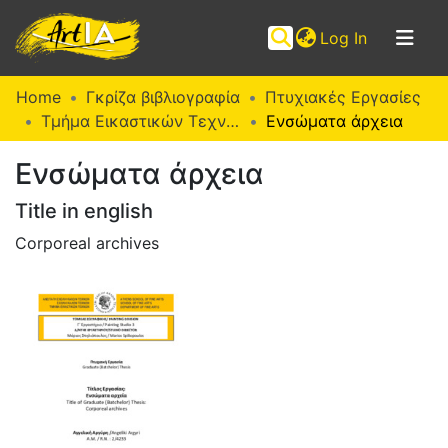
(current)
Log In
Communities
Home
Γκρίζα βιβλιογραφία
Πτυχιακές Εργασίες
&
Τμήμα Εικαστικών Τεχνών (Π. Ε.)
Ενσώματα άρχεια
Collections
Ενσώματα άρχεια
Browse ArtIA
Title in english
Statistics
Corporeal archives