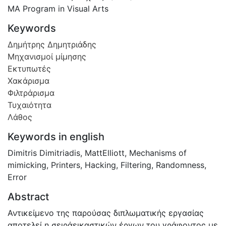
MA Program in Visual Arts
Keywords
Δημήτρης Δημητριάδης
Μηχανισμοί μίμησης
Εκτυπωτές
Χακάρισμα
Φιλτράρισμα
Τυχαιότητα
Λάθος
Keywords in english
Dimitris Dimitriadis
,
MattElliott
,
Mechanisms of
mimicking
,
Printers
,
Hacking
,
Filtering
,
Randomness
,
Error
Abstract
Αντικείμενο της παρούσας διπλωματικής εργασίας
αποτελεί η σειράεικαστικών έργων του γράφοντος με