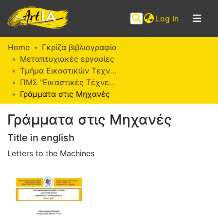
(current)
Log In
Communities
Home
Γκρίζα βιβλιογραφία
&
Μεταπτυχιακές εργασίες
Collections
Τμήμα Εικαστικών Τεχνών
ΠΜΣ "Εικαστικές Τέχνες" (ΜΕΤ)
Browse ArtIA
Γράμματα στις Μηχανές
Statistics
Γράμματα στις Μηχανές
Title in english
Letters to the Machines