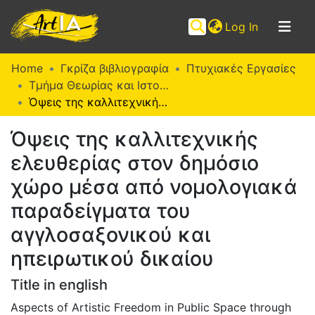
(current)
Log In
Communities
Home
Γκρίζα βιβλιογραφία
Πτυχιακές Εργασίες
&
Τμήμα Θεωρίας και Ιστορίας της Τέχνης (Π. Ε.)
Collections
Όψεις της καλλιτεχνικής ελευθερίας στον δημόσιο χώρο μέσα από νομολογιακά παραδείγματα του αγγλοσαξονικού και ηπειρωτικού δικαίου
Browse ArtIA
Όψεις της καλλιτεχνικής
ελευθερίας στον δημόσιο
Statistics
χώρο μέσα από νομολογιακά
παραδείγματα του
αγγλοσαξονικού και
ηπειρωτικού δικαίου
Title in english
Aspects of Artistic Freedom in Public Space through