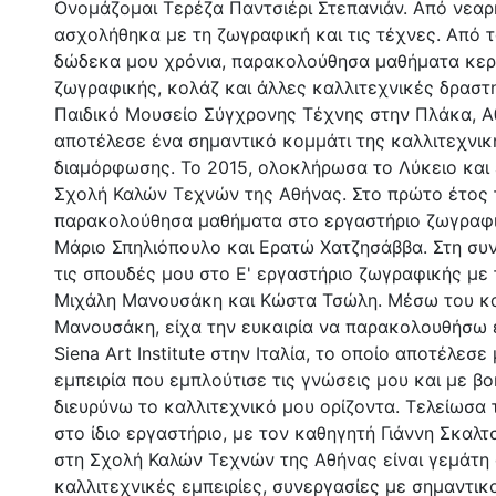
Ονομάζομαι Τερέζα Παντσιέρι Στεπανιάν. Από νεαρή
ασχολήθηκα με τη ζωγραφική και τις τέχνες. Από 
δώδεκα μου χρόνια, παρακολούθησα μαθήματα κερ
ζωγραφικής, κολάζ και άλλες καλλιτεχνικές δραστ
Παιδικό Μουσείο Σύγχρονης Τέχνης στην Πλάκα, Α
αποτέλεσε ένα σημαντικό κομμάτι της καλλιτεχνικ
διαμόρφωσης. Το 2015, ολοκλήρωσα το Λύκειο και
Σχολή Καλών Τεχνών της Αθήνας. Στο πρώτο έτος 
παρακολούθησα μαθήματα στο εργαστήριο ζωγραφι
Μάριο Σπηλιόπουλο και Ερατώ Χατζησάββα. Στη συν
τις σπουδές μου στο Ε' εργαστήριο ζωγραφικής με
Μιχάλη Μανουσάκη και Κώστα Τσώλη. Μέσω του κ
Μανουσάκη, είχα την ευκαιρία να παρακολουθήσω 
Siena Art Institute στην Ιταλία, το οποίο αποτέλεσε
εμπειρία που εμπλούτισε τις γνώσεις μου και με β
διευρύνω το καλλιτεχνικό μου ορίζοντα. Τελείωσα 
στο ίδιο εργαστήριο, με τον καθηγητή Γιάννη Σκαλτ
στη Σχολή Καλών Τεχνών της Αθήνας είναι γεμάτη
καλλιτεχνικές εμπειρίες, συνεργασίες με σημαντι