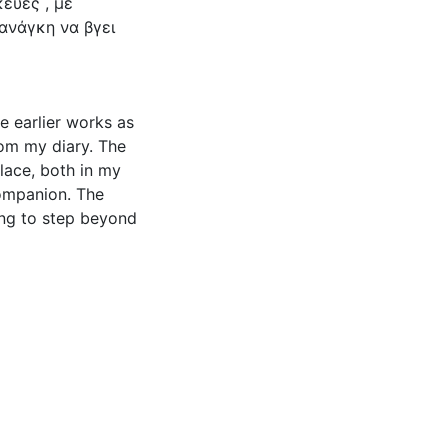
ευές , με
ανάγκη να βγει
e earlier works as
om my diary. The
place, both in my
companion. The
ing to step beyond