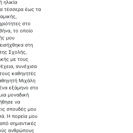
 ηλικία
τα τέσσερα έως τα
αμικής,
ηριότητες στο
θήνα, το οποίο
ής μου
 εισήχθηκα στη
της Σχολής,
κής με τους
έχεια, συνέχισα
 τους καθηγητές
αθηγητή Μιχάλη
ένα εξάμηνο στο
 μια μοναδική
οήθησε να
τις σπουδές μου
σά. Η πορεία μου
 από σημαντικές
κούς ανθρώπους