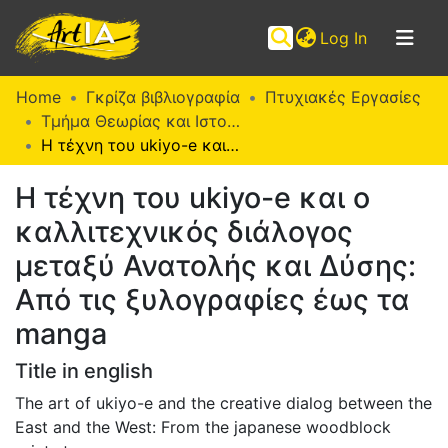
(current)
Log In
Communities
Home
Γκρίζα βιβλιογραφία
Πτυχιακές Εργασίες
&
Τμήμα Θεωρίας και Ιστορίας της Τέχνης (Π. Ε.)
Collections
Η τέχνη του ukiyo-e και ο καλλιτεχνικός διάλογος μεταξύ Ανατολής και Δύσης: Από τις ξυλογραφίες έως τα manga
Browse ArtIA
Η τέχνη του ukiyo-e και ο
καλλιτεχνικός διάλογος
Statistics
μεταξύ Ανατολής και Δύσης:
Από τις ξυλογραφίες έως τα
manga
Title in english
The art of ukiyo-e and the creative dialog between the
East and the West: From the japanese woodblock