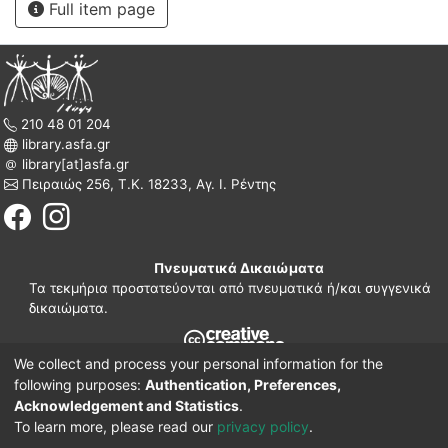
Full item page
210 48 01 204
library.asfa.gr
library[at]asfa.gr
Πειραιώς 256, Τ.Κ. 18233, Αγ. Ι. Ρέντης
Πνευματικά Δικαιώματα
Τα τεκμήρια προστατεύονται από πνευματικά ή/και συγγενικά
δικαιώματα.
We collect and process your personal information for the
210 38 97 109
following purposes:
Authentication, Preferences,
www.asfa.gr
Acknowledgement and Statistics
.
Πατησίων 42, Τ.Κ. 10682, Αθήνα
To learn more, please read our
privacy policy
.