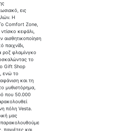
ης
ωσιακό, εις
ιλών. Η
Το Comfort Zone,
ντίσκο κεφάλι,
ν αισθητικοποίηση
ό παιχνίδι,
α ροζ φλαμίνγκο
ροσκαλώντας το
ο Gift Shop
, ενώ το
αφάνιση και τη
ο μυθιστόρημα,
μό που 50.000
αρακολουθεί
νη πόλη Vesta.
δική μας
 παρακολουθούμε
 παγιέτες και