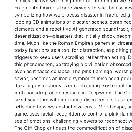
mimics the overwhelming flood of information we ex
Fragmented mirrors force viewers to see themselves
symbolizing how we process disaster in fractured g
looping 3D animations of disaster scenes, combined 
elements and a repetitive AI-generated soundtrack,
desensitization—disasters that initially shock bec
time. Much like the Roman Empire’s panem et circens
today functions as a tool for distraction, exploiting
triggers to keep users scrolling rather than acting.
this phenomenon, portraying a civilization obsessed
even as it faces collapse. The pink flamingo, worshi
savior, becomes an ironic symbol of misplaced prior
dazzling distractions over confronting existential thr
both backdrop and spectacle in Deepworld. The Comf
sized sculpture with a rotating disco head, sits sere
reflecting how we aestheticize crisis. Moodscape, an
game, uses facial recognition to control a pink flam
sea of emotions, challenging viewers to reconnect wit
The Gift Shop critiques the commodification of disas