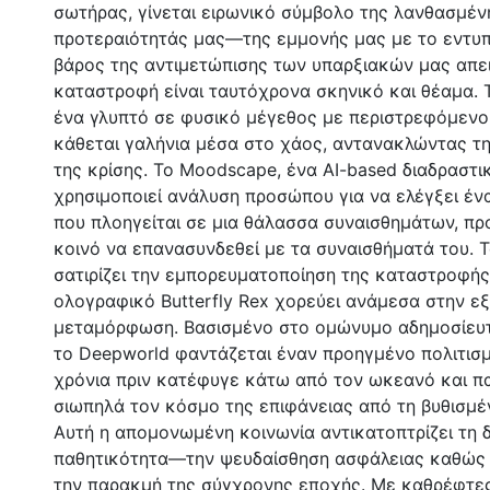
σωτήρας, γίνεται ειρωνικό σύμβολο της λανθασμέν
προτεραιότητάς μας—της εμμονής μας με το εντυπ
βάρος της αντιμετώπισης των υπαρξιακών μας απε
καταστροφή είναι ταυτόχρονα σκηνικό και θέαμα. 
ένα γλυπτό σε φυσικό μέγεθος με περιστρεφόμενο 
κάθεται γαλήνια μέσα στο χάος, αντανακλώντας τη
της κρίσης. Το Moodscape, ένα AI-based διαδραστικ
χρησιμοποιεί ανάλυση προσώπου για να ελέγξει έν
που πλοηγείται σε μια θάλασσα συναισθημάτων, π
κοινό να επανασυνδεθεί με τα συναισθήματά του. Τ
σατιρίζει την εμπορευματοποίηση της καταστροφής
ολογραφικό Butterfly Rex χορεύει ανάμεσα στην εξ
μεταμόρφωση. Βασισμένο στο ομώνυμο αδημοσίευτ
το Deepworld φαντάζεται έναν προηγμένο πολιτισ
χρόνια πριν κατέφυγε κάτω από τον ωκεανό και π
σιωπηλά τον κόσμο της επιφάνειας από τη βυθισμέ
Αυτή η απομονωμένη κοινωνία αντικατοπτρίζει τη 
παθητικότητα—την ψευδαίσθηση ασφάλειας καθώς
την παρακμή της σύγχρονης εποχής. Με καθρέφτες,