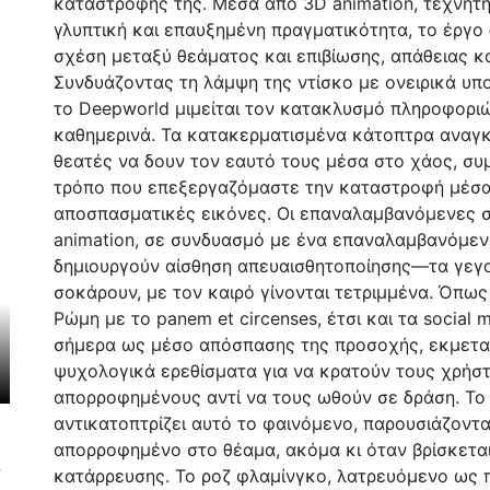
καταστροφής της. Μέσα από 3D animation, τεχνητ
γλυπτική και επαυξημένη πραγματικότητα, το έργο 
σχέση μεταξύ θεάματος και επιβίωσης, απάθειας κ
Συνδυάζοντας τη λάμψη της ντίσκο με ονειρικά υπ
το Deepworld μιμείται τον κατακλυσμό πληροφορι
καθημερινά. Τα κατακερματισμένα κάτοπτρα αναγ
θεατές να δουν τον εαυτό τους μέσα στο χάος, συ
τρόπο που επεξεργαζόμαστε την καταστροφή μέσ
αποσπασματικές εικόνες. Οι επαναλαμβανόμενες 
animation, σε συνδυασμό με ένα επαναλαμβανόμεν
δημιουργούν αίσθηση απευαισθητοποίησης—τα γεγ
σοκάρουν, με τον καιρό γίνονται τετριμμένα. Όπως
Ρώμη με το panem et circenses, έτσι και τα social 
σήμερα ως μέσο απόσπασης της προσοχής, εκμετ
ψυχολογικά ερεθίσματα για να κρατούν τους χρήσ
απορροφημένους αντί να τους ωθούν σε δράση. Το
αντικατοπτρίζει αυτό το φαινόμενο, παρουσιάζοντα
απορροφημένο στο θέαμα, ακόμα κι όταν βρίσκετα
4
κατάρρευσης. Το ροζ φλαμίνγκο, λατρευόμενο ως