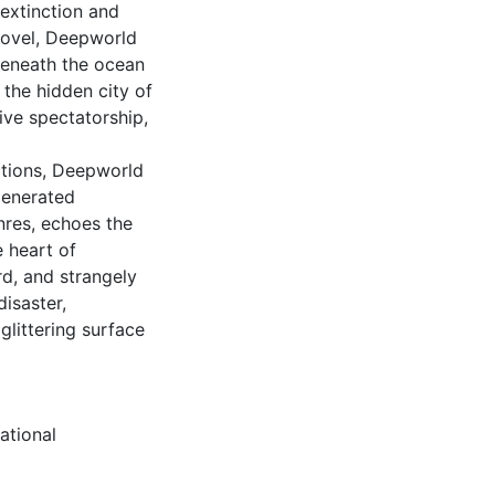
extinction and
 novel, Deepworld
beneath the ocean
the hidden city of
ive spectatorship,
ctions, Deepworld
-generated
nres, echoes the
e heart of
d, and strangely
disaster,
glittering surface
ational