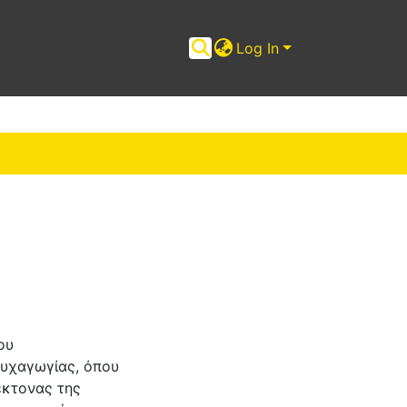
Log In
ου
ψυχαγωγίας, όπου
έκτονας της