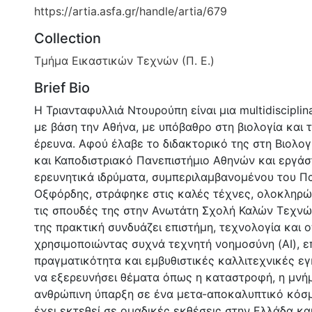
https://artia.asfa.gr/handle/artia/679
Collection
Τμήμα Εικαστικών Τεχνών (Π. Ε.)
Brief Bio
Η Τριανταφυλλιά Ντουρούπη είναι μια multidisciplin
με βάση την Αθήνα, με υπόβαθρο στη βιολογία και 
έρευνα. Αφού έλαβε το διδακτορικό της στη Βιολογ
και Καποδιστριακό Πανεπιστήμιο Αθηνών και εργά
ερευνητικά ιδρύματα, συμπεριλαμβανομένου του Πα
Οξφόρδης, στράφηκε στις καλές τέχνες, ολοκληρ
τις σπουδές της στην Ανωτάτη Σχολή Καλών Τεχνών
της πρακτική συνδυάζει επιστήμη, τεχνολογία και 
χρησιμοποιώντας συχνά τεχνητή νοημοσύνη (AI), 
πραγματικότητα και εμβυθιστικές καλλιτεχνικές εγ
να εξερευνήσει θέματα όπως η καταστροφή, η μνήμ
ανθρώπινη ύπαρξη σε ένα μετα-αποκαλυπτικό κόσμ
έχει εκτεθεί σε ομαδικές εκθέσεις στην Ελλάδα κα