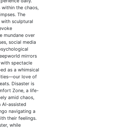
perience daily.
 within the chaos,
limpses. The
with sculptural
 evoke
ome mundane over
es, social media
 psychological
 Deepworld mirrors
 with spectacle
ped as a whimsical
ities—our love of
eats. Disaster is
ort Zone, a life-
nely amid chaos,
 AI-assisted
ingo navigating a
h their feelings.
ter, while