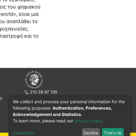
σεις του ψηφιακού
orld», είναι μια
ου αναπλάθει το
ψυχαγωγίας,
ταστροφή και το
210 38 97 109
α.
www.asfa.gr
We collect and process your personal information for the
Πατησίων 42, Τ.Κ. 10682, Αθήνα
following purposes:
Authentication, Preferences,
Acknowledgement and Statistics
.
To learn more, please read our
privacy policy
.
Customize
Decline
That's ok