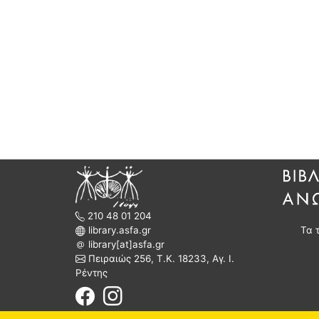
210 48 01 204
library.asfa.gr
Τα 
library[at]asfa.gr
Πειραιώς 256, Τ.Κ. 18233, Αγ. Ι.
Ρέντης