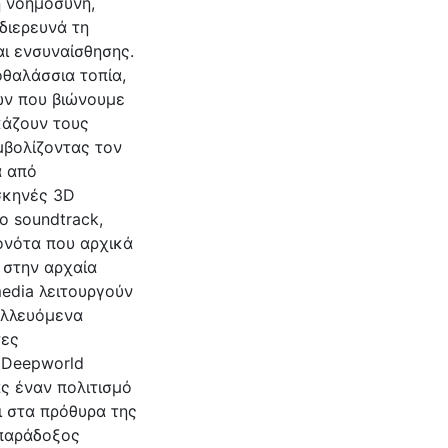
ή νοημοσύνη,
διερευνά τη
αι ενσυναίσθησης.
οθαλάσσια τοπία,
ών που βιώνουμε
κάζουν τους
μβολίζοντας τον
α από
σκηνές 3D
ο soundtrack,
ονότα που αρχικά
 στην αρχαία
media λειτουργούν
αλλευόμενα
τες
 Deepworld
ς έναν πολιτισμό
ι στα πρόθυρα της
 παράδοξος