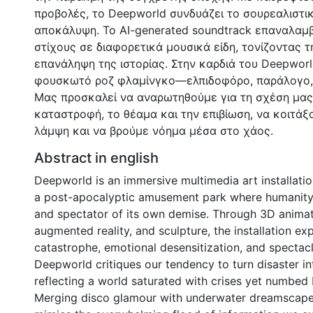
προβολές, το Deepworld συνδυάζει το σουρεαλιστικ
αποκάλυψη. Το AI-generated soundtrack επαναλαμβ
στίχους σε διαφορετικά μουσικά είδη, τονίζοντας τ
επανάληψη της ιστορίας. Στην καρδιά του Deepworl
φουσκωτό ροζ φλαμίνγκο—ελπιδοφόρο, παράλογο, 
Μας προσκαλεί να αναρωτηθούμε για τη σχέση μας
καταστροφή, το θέαμα και την επιβίωση, να κοιτάξ
λάμψη και να βρούμε νόημα μέσα στο χάος.
Abstract in english
Deepworld is an immersive multimedia art installatio
a post-apocalyptic amusement park where humanity 
and spectator of its own demise. Through 3D animati
augmented reality, and sculpture, the installation ex
catastrophe, emotional desensitization, and spectacle
Deepworld critiques our tendency to turn disaster in
reflecting a world saturated with crises yet numbed b
Merging disco glamour with underwater dreamscap