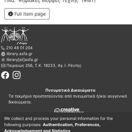
ΠΜΣ "Ψηφιακές Μορφές Τέχνης" (ΨΜΤ)
Full item page
210 48 01 204
library.asfa.gr
library[at]asfa.gr
Πειραιώς 256, Τ.Κ. 18233, Αγ. Ι. Ρέντης
Πνευματικά Δικαιώματα
Τα τεκμήρια προστατεύονται από πνευματικά ή/και συγγενικά
δικαιώματα.
We collect and process your personal information for the
210 38 97 109
following purposes:
Authentication, Preferences,
www.asfa.gr
Acknowledgement and Statistics
.
Πατησίων 42, Τ.Κ. 10682, Αθήνα