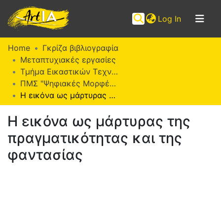
(current)
Log In
Communities
Home
Γκρίζα βιβλιογραφία
&
Μεταπτυχιακές εργασίες
Collections
Τμήμα Εικαστικών Τεχνών
ΠΜΣ "Ψηφιακές Μορφές Τέχνης" (ΨΜΤ)
Browse ArtIA
Η εικόνα ως μάρτυρας της πραγματικότητας και της φαντασίας
Statistics
Η εικόνα ως μάρτυρας της
πραγματικότητας και της
φαντασίας