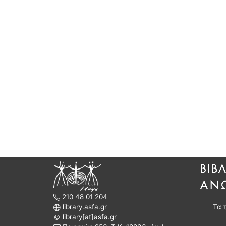
210 48 01 204
library.asfa.gr
Τα 
library[at]asfa.gr