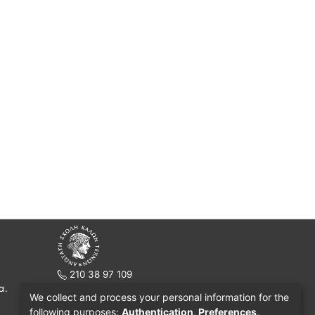
210 38 97 109
α.
www.asfa.gr
We collect and process your personal information for the
Πατησίων 42, Τ.Κ. 10682, Αθήνα
following purposes:
Authentication, Preferences,