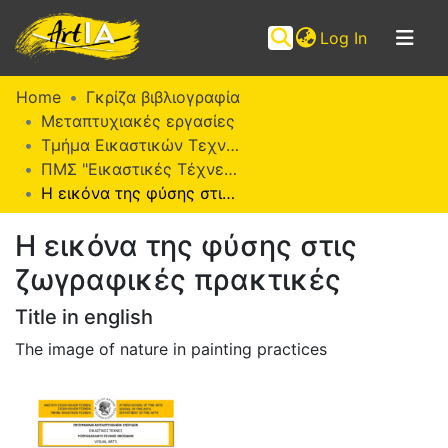
(current)
Log In
Communities
Home
Γκρίζα βιβλιογραφία
&
Μεταπτυχιακές εργασίες
Collections
Τμήμα Εικαστικών Τεχνών
ΠΜΣ "Εικαστικές Τέχνες" (ΜΕΤ)
Browse ArtIA
H εικόνα της φύσης στις ζωγραφικές πρακτικές
Statistics
H εικόνα της φύσης στις
ζωγραφικές πρακτικές
Title in english
The image of nature in painting practices