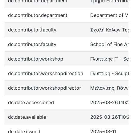
dc.contributor.department
Τμήμα Εικαστικών
dc.contributor.department
Department of Visu
dc.contributor.faculty
Σχολή Καλών Τεχ
dc.contributor.faculty
School of Fine Art
dc.contributor.workshop
Γλυπτικής Γ΄ - Scu
dc.contributor.workshopdirection
Γλυπτική - Sculptu
dc.contributor.workshopdirector
Μελανίτης, Γιάννη
dc.date.accessioned
2025-03-26T10:24
dc.date.available
2025-03-26T10:24
dc.date.issued
2025-03-11