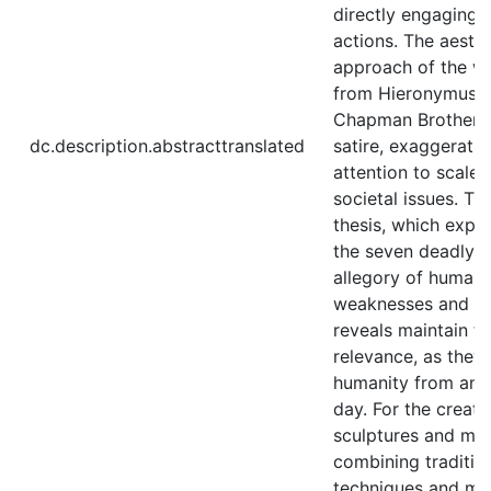
directly engaging 
actions. The aesth
approach of the wo
from Hieronymus B
Chapman Brothers, 
dc.description.abstracttranslated
satire, exaggerati
attention to scale,
societal issues. Th
thesis, which expl
the seven deadly si
allegory of human 
weaknesses and eth
reveals maintain th
relevance, as they
humanity from anti
day. For the creati
sculptures and min
combining traditio
techniques and min