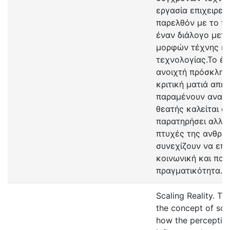
εργασία επιχειρεί
παρελθόν με το π
έναν διάλογο μετ
μορφών τέχνης κα
τεχνολογίας.Το έρ
ανοιχτή πρόσκλησ
κριτική ματιά απέ
παραμένουν αναλλ
θεατής καλείται ό
παρατηρήσει αλλά 
πτυχές της ανθρώ
συνεχίζουν να επ
κοινωνική και πολι
πραγματικότητα.
Scaling Reality. Th
the concept of scal
how the perception