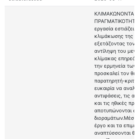
ΚΛΙΜΑΚΩΝΟΝΤΑΣ
ΠΡΑΓΜΑΤΙΚΟΤΗΤΑΗ
εργασία εστιάζει σ
κλιμάκωσης της π
εξετάζοντας τον τ
αντίληψη του μεγέ
κλίμακας επηρεάζε
την ερμηνεία των 
προσκαλεί τον θεα
παρατηρητή-κριτή,
ευκαιρία να αναλογ
αντιφάσεις, τις α
και τις ηθικές πρ
αποτυπώνονται στ
διοραμάτων.Μέσα 
έργο και τα επιμέ
αναπτύσσονται θε