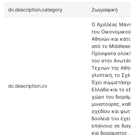
dc.description.category
Ζωγραφική
Ο Αχιλλέας Μανταί
του Οικονομικού 
Αθηνών και κάτοχο
από το Middlesex U
Πρόσφατα ολοκλή
του στην Ανωτάτη
Τεχνών της Αθήνα
γλυπτική, το Σχέδι
Έχει συμμετάσχει 
dc.description.cv
Ελλάδα και το εξω
χώρο του διοράματ
μινιατούρας, καθώ
σχεδίου και φωτορ
δουλειά του έχει λ
επαίνους σε διαγω
και διοραματος , 