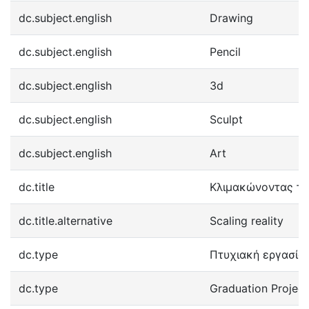
dc.subject.english
Drawing
dc.subject.english
Pencil
dc.subject.english
3d
dc.subject.english
Sculpt
dc.subject.english
Art
dc.title
Κλιμακώνοντας τη
dc.title.alternative
Scaling reality
dc.type
Πτυχιακή εργασία
dc.type
Graduation Project