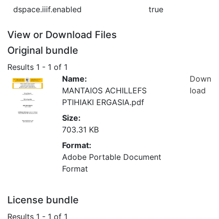
dspace.iiif.enabled
true
View or Download Files
Original bundle
Results
1 - 1 of 1
Name:
Down
MANTAIOS ACHILLEFS
load
PTIHIAKI ERGASIA.pdf
Size:
703.31 KB
Format:
Adobe Portable Document
Format
License bundle
Results
1 - 1 of 1