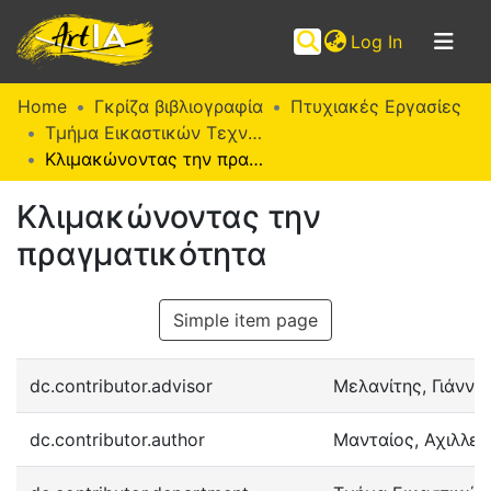
(current)
Log In
Communities
Home
Γκρίζα βιβλιογραφία
Πτυχιακές Εργασίες
&
Τμήμα Εικαστικών Τεχνών (Π. Ε.)
Collections
Κλιμακώνοντας την πραγματικότητα
Browse ArtIA
Κλιμακώνοντας την
πραγματικότητα
Statistics
Simple item page
dc.contributor.advisor
Μελανίτης, Γιάννη
dc.contributor.author
Μανταίος, Αχιλλεύ