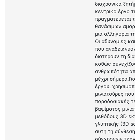
διαχρονικά ζητήμα
κεντρικό έργο της
πραγματεύεται την
θανάσιμων αμαρτη
μια αλληγορία της
Οι αδυναμίες και ο
που αναδεικνύοντ
διατηρούν τη διαχ
καθώς συνεχίζουν
ανθρωπότητα από 
μέχρι σήμερα.Για τ
έργου, χρησιμοποι
μινιατούρες που 
παραδοσιακές τεχ
βαψίματος μινιατ
μεθόδους 3D εκτύ
γλυπτικής (3D scu
αυτή τη σύνθεση 
σύγχρονων τεχνικ