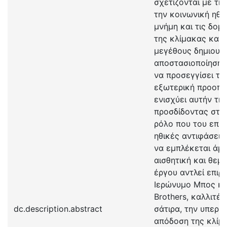
σχετίζονται με την
την κοινωνική ηθι
μνήμη και τις δομ
της κλίμακας και 
μεγέθους δημιουργ
αποστασιοποίησης
να προσεγγίσει τα
εξωτερική προοπτι
ενισχύει αυτήν τη
προσδίδοντας στο
ρόλο που του επιτρ
ηθικές αντιφάσεις
να εμπλέκεται άμε
αισθητική και θεμ
έργου αντλεί επιρ
Ιερώνυμο Μπος κα
Brothers, καλλιτέ
dc.description.abstract
σάτιρα, την υπερβ
απόδοση της κλίμ