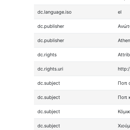
dc.language.iso
el
dc.publisher
Ανώτ
dc.publisher
Athen
dc.rights
Attri
dc.rights.uri
http:
dc.subject
Ποπ 
dc.subject
Ποπ 
dc.subject
Κόμι
dc.subject
Χιού