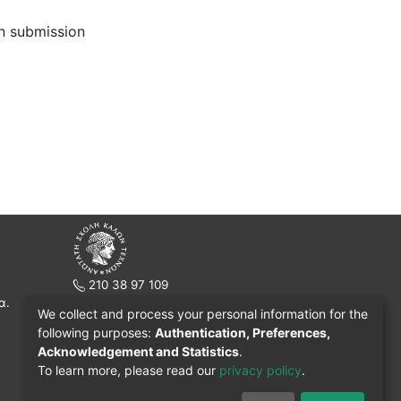
on submission
210 38 97 109
α.
www.asfa.gr
We collect and process your personal information for the
Πατησίων 42, Τ.Κ. 10682, Αθήνα
following purposes:
Authentication, Preferences,
Acknowledgement and Statistics
.
To learn more, please read our
privacy policy
.