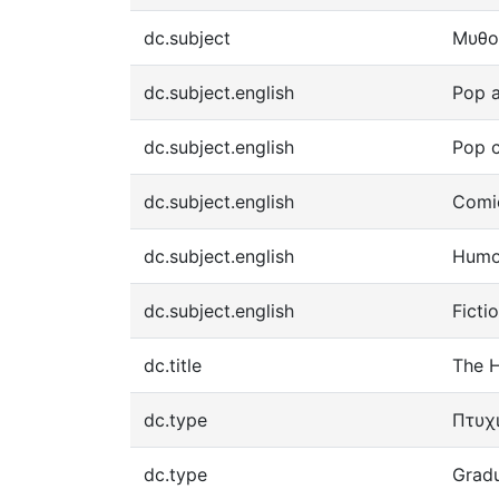
dc.subject
Μυθο
dc.subject.english
Pop a
dc.subject.english
Pop c
dc.subject.english
Comi
dc.subject.english
Humo
dc.subject.english
Ficti
dc.title
The 
dc.type
Πτυχ
dc.type
Gradu