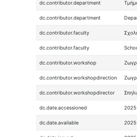
dc.contributor.department
Τμήμ
dc.contributor.department
Depar
dc.contributor.faculty
Σχολ
dc.contributor.faculty
Schoo
dc.contributor.workshop
Ζωγρα
dc.contributor.workshopdirection
Ζωγρα
dc.contributor.workshopdirector
Σπηλ
dc.date.accessioned
2025
dc.date.available
2025