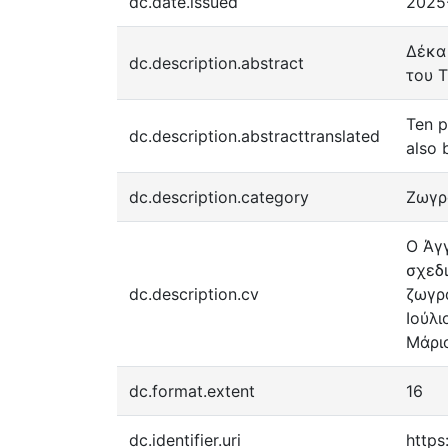
dc.date.issued
2025
Δέκα 
dc.description.abstract
του Τ
Ten p
dc.description.abstracttranslated
also 
dc.description.category
Ζωγρ
Ο Άγγ
σχεδι
dc.description.cv
ζωγρα
Ιούλ
Μάρι
dc.format.extent
16
dc.identifier.uri
https