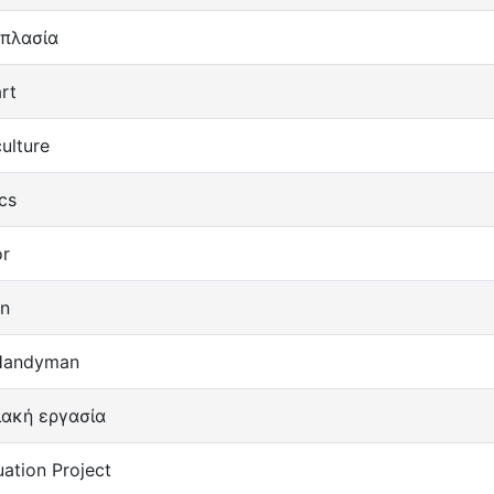
πλασία
rt
ulture
cs
r
on
Handyman
ιακή εργασία
ation Project