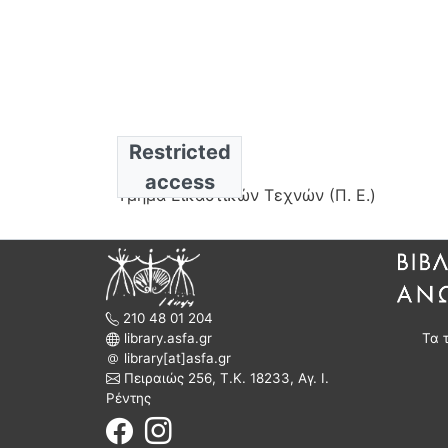
Restricted
Collection
access
Τμήμα Εικαστικών Τεχνών (Π. Ε.)
210 48 01 204
library.asfa.gr
Τα 
library[at]asfa.gr
Πειραιώς 256, Τ.Κ. 18233, Αγ. Ι.
Ρέντης