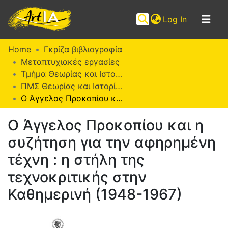
(current)
Log In
Communities
Home
Γκρίζα βιβλιογραφία
&
Μεταπτυχιακές εργασίες
Collections
Τμήμα Θεωρίας και Ιστορίας της Τέχνης
ΠΜΣ Θεωρίας και Ιστορίας της Τέχνης (ΜΕΘΙΣΤΕ)
Browse ArtIA
Ο Άγγελος Προκοπίου και η συζήτηση για την αφηρημένη τέχνη : η στήλη της τεχνοκριτικής στην Καθημερινή (1948-1967)
Statistics
Ο Άγγελος Προκοπίου και η
συζήτηση για την αφηρημένη
τέχνη : η στήλη της
τεχνοκριτικής στην
Καθημερινή (1948-1967)