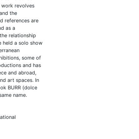
s work revolves
 and the
nd references are
nd as a
he relationship
e held a solo show
terranean
hibitions, some of
roductions and has
eece and abroad,
d art spaces. In
book BURR (dolce
e same name.
ational