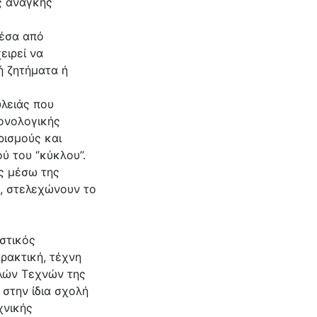
ς ανάγκης
μέσα από
ειρεί να
ή ζητήματα ή
υλειάς που
ρονολογικής
ρισμούς και
 του ‘’κύκλου’’.
ς μέσω της
, στελεχώνουν το
αστικός
ρακτική, τέχνη
αλών Τεχνών της
 στην ίδια σχολή
χνικής