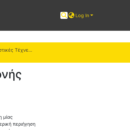
Log In
ΠΜΣ "Εικαστικές Τέχνες" (ΜΕΤ)
ονής
η μίας
ερική περιήγηση