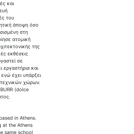
ές και
ευή
ές του
θητική άποψη όσο
σισμένη στη
οίησε ατομική
ρχιτεκτονικής της
κές εκθέσεις
ργαστεί σε
ι εργαστήρια και
 ενώ έχει υπάρξει
ιτεχνικών χώρων.
 BURR (dolce
ατος.
 based in Athens.
g at the Athens
the same school