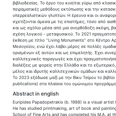
βιβλιοδεσίας. Το έργο του κινείται γύρω από κλασικ
πειραματικές μεθόδους εκτύπωσης και την κατασκ
υπερρεαλιστικών γλυπτών. Η έρευνα και οι αναφορ
σχετίζονται άμεσα με τις επιστήμες, τόσο από αισ
και ως σχόλιο μέσα από μια ανορθόδοξη σκέψη, βα
σχέση λογικού - μεταφυσικού. Το 2021 πραγματοπ
έκθεση με τίτλο ''Living Monuments'' στο Κέντρο Α
Μεσογείου, ενώ έχει λάβει μέρος σε πολλές ομαδι
ορισμένων εξ αυτών και ως επιμελητής. Έχει συνε
καλλιτεχνικές παραγωγές και έχει πραγματοποιήσε
διαλέξεις με φορείς στην Ελλάδα και το εξωτερικό,
μέλος και ιδρυτής καλλιτεχνικών ομάδων και καλλ
Το 2023 εξέδωσε μαζί με την Βίκυ Τσίρου το βιβλίο
publications) στα πλαίσια του ομώνυμου προγράμμ
Abstract in english
Euripides Papadopetrakis (b. 1988) is a visual artist
He has studied printmaking, art of book and paintin
School of Fine Arts and has completed his M.A. at 