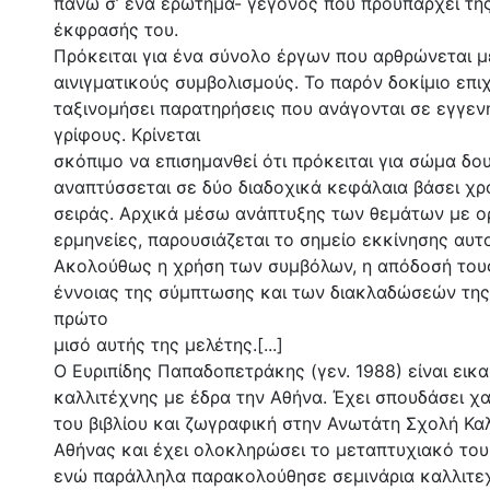
πάνω σ’ ένα ερώτημα- γεγονός που προϋπάρχει τη
έκφρασής του.
Πρόκειται για ένα σύνολο έργων που αρθρώνεται 
αινιγματικούς συμβολισμούς. Το παρόν δοκίμιο επιχ
ταξινομήσει παρατηρήσεις που ανάγονται σε εγγεν
γρίφους. Κρίνεται
σκόπιμο να επισημανθεί ότι πρόκειται για σώμα δο
αναπτύσσεται σε δύο διαδοχικά κεφάλαια βάσει χ
σειράς. Αρχικά μέσω ανάπτυξης των θεμάτων με ο
ερμηνείες, παρουσιάζεται το σημείο εκκίνησης αυτού
Ακολούθως η χρήση των συμβόλων, η απόδοσή του
έννοιας της σύμπτωσης και των διακλαδώσεών της
πρώτο
μισό αυτής της μελέτης.[...]
Ο Ευριπίδης Παπαδοπετράκης (γεν. 1988) είναι εικ
καλλιτέχνης με έδρα την Αθήνα. Έχει σπουδάσει χα
του βιβλίου και ζωγραφική στην Ανωτάτη Σχολή Κ
Αθήνας και έχει ολοκληρώσει το μεταπτυχιακό του
ενώ παράλληλα παρακολούθησε σεμινάρια καλλιτε