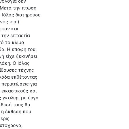
νολογία δεν
. Μετά την πτώση
 Ιόλας διατηρούσε
νός κ.α.)
ηκαν και
 την επταετία
ό το κλίμα
δα. Η επαφή του,
ή είχε ξεκινήσει
λάκη. Ο Ιόλας
αίθουσες τέχνης
λλάδα εκθέτοντας
 περιπτώσεις για
 εικαστικούς και
 γκαλερί με έργα
κθεσή τους θα
 η έκθεση που
ερις
υτόχρονα,