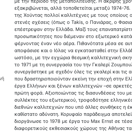
με την περίοδο της μεταπολίτευσης. Η ακριβής χρο
εξακριβώνεται, αλλά τοποθετείται μεταξύ 1974-76
της Χούντας πολλοί καλλιτέχνες με τους οποίους ο
στενές σχέσεις (όπως ο Takis, ο Πανιάρας, ο Φασια
επέστρεψαν στην Ελλάδα. Μαζί τους επαναπατρίστ
προσωπικότητες που διέμεναν στο εξωτερικό κατά
φέρνοντας έναν νέο αέρα. Πιθανότατα μέσα σε αυτ
αποφάσισε και ο Ιόλας να εγκατασταθεί στην Ελλά
ωστόσο, με την εγχώρια θεσμική καλλιτεχνική σκην
το 1971 με τη συνεργασία του την Γκαλερί Ζουμπου
συνεργάστηκε με σχεδόν όλες τις γκαλερί και τις 
νή
που δραστηριοποιούνταν εκείνη την εποχή στην Ε
έργα Ελλήνων και ξένων καλλιτεχνών –σε αρκετές
πρώτη φορά. Αξιοποιώντας τις διασυνδέσεις του με
συλλέκτες του εξωτερικού, τροφοδότησε ελληνικές
διεθνών καλλιτεχνών που υπό άλλες συνθήκες η έ
καθίστατο αδύνατη. Κορυφαίο παράδειγμα αποτελεί
διοργάνωσε το 1978 με έργα του Max Ernst σε τέσσ
διαφορετικούς εκθεσιακούς χώρους της Αθήνας τα