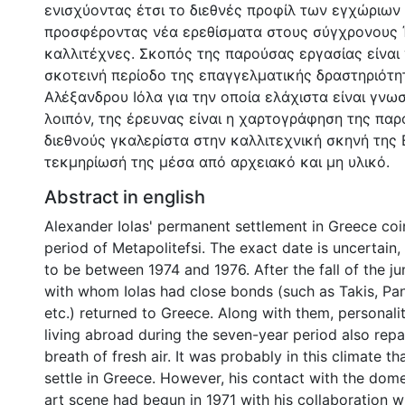
ενισχύοντας έτσι το διεθνές προφίλ των εγχώριων 
προσφέροντας νέα ερεθίσματα στους σύγχρονους 
καλλιτέχνες. Σκοπός της παρούσας εργασίας είναι 
σκοτεινή περίοδο της επαγγελματικής δραστηριότη
Αλέξανδρου Ιόλα για την οποία ελάχιστα είναι γνωσ
λοιπόν, της έρευνας είναι η χαρτογράφηση της παρ
διεθνούς γκαλερίστα στην καλλιτεχνική σκηνή της 
τεκμηρίωσή της μέσα από αρχειακό και μη υλικό.
Abstract in english
Alexander Iolas' permanent settlement in Greece coi
period of Metapolitefsi. The exact date is uncertain, 
to be between 1974 and 1976. After the fall of the ju
with whom Iolas had close bonds (such as Takis, Pan
etc.) returned to Greece. Along with them, personal
living abroad during the seven-year period also repat
breath of fresh air. It was probably in this climate th
settle in Greece. However, his contact with the domes
art scene had begun in 1971 with his collaboration w