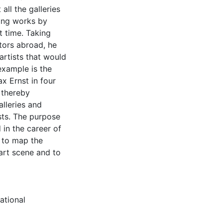
all the galleries
ting works by
t time. Taking
tors abroad, he
artists that would
example is the
x Ernst in four
 thereby
alleries and
sts. The purpose
d in the career of
e to map the
art scene and to
ational