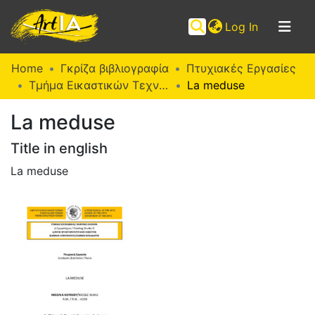
(current)
Log In
Communities
Home
Γκρίζα βιβλιογραφία
Πτυχιακές Εργασίες
&
Τμήμα Εικαστικών Τεχνών (Π. Ε.)
La meduse
Collections
La meduse
Browse ArtIA
Title in english
Statistics
La meduse