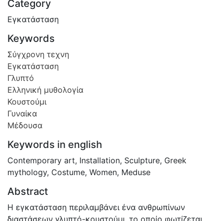
Category
Εγκατάσταση
Keywords
Σύγχρονη τεχνη
Εγκατάσταση
Γλυπτό
Ελληνική μυθολογία
Κουστούμι
Γυναίκα
Μέδουσα
Keywords in english
Contemporary art
,
Installation
,
Sculpture
,
Greek
mythology
,
Costume
,
Women
,
Meduse
Abstract
Η εγκατάσταση περιλαμβάνει ένα ανθρωπίνων
διαστάσεων γλυπτό-κουστούμι, το οποίο φωτίζεται