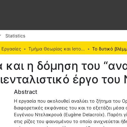
Statistics
 Εργασίες
Τμήμα Θεωρίας και Ιστορίας της Τέχνης (Π. Ε.)
 και η δόμηση του “αν
ριενταλιστικό έργο το
Abstract
H εργασία που ακολουθεί αναλύει το ζήτημα του Ορ
διαφορετικές εκφάνσεις του και το εξετάζει μέσα 
Ευγένιου Ντελακρουά (Eugène Delacroix). Παρότι γ
στις ρίζες του φαινομένου το οποίο ανιχνεύεται ήδ