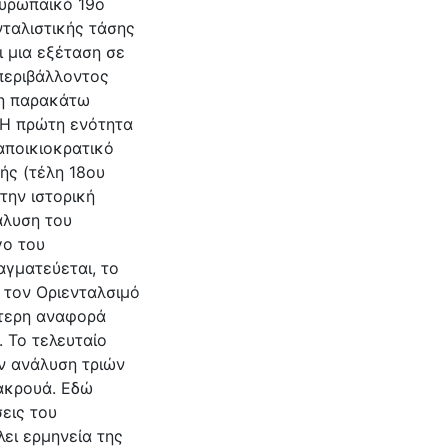
ευρωπαϊκό 19ο
νταλιστικής τάσης
ι μια εξέταση σε
 περιβάλλοντος
 η παρακάτω
 Η πρώτη ενότητα
αποικιοκρατικό
ής (τέλη 18ου
την ιστορική
άλυση του
γο του
αγματεύεται, το
, τον Οριενταλσιμό
στερη αναφορά
. Το τελευταίο
ν ανάλυση τριών
ακρουά. Εδώ
σεις του
λει ερμηνεία της