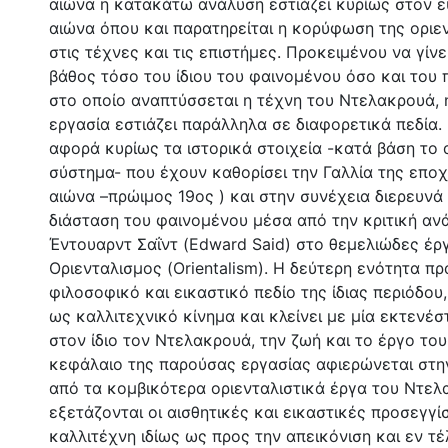
αιώνα η κατακάτω ανάλυση εστιάζει κυρίως στον 
αιώνα όπου και παρατηρείται η κορύφωση της οριε
στις τέχνες και τις επιστήμες. Προκειμένου να γίνε
βάθος τόσο του ίδιου του φαινομένου όσο και του
στο οποίο αναπτύσσεται η τέχνη του Ντελακρουά,
εργασία εστιάζει παράλληλα σε διαφορετικά πεδία.
αφορά κυρίως τα ιστορικά στοιχεία -κατά βάση το 
σύστημα- που έχουν καθορίσει την Γαλλία της εποχ
αιώνα –πρώιμος 19ος ) και στην συνέχεια διερευνά 
διάσταση του φαινομένου μέσα από την κριτική αν
Έντουαρντ Σαΐντ (Edward Said) στο θεμελιώδες έρ
Οριενταλισμος (Orientalism). Η δεύτερη ενότητα πρ
φιλοσοφικό και εικαστικό πεδίο της ίδιας περιόδου
ως καλλιτεχνικό κίνημα και κλείνει με μία εκτενέ
στον ίδιο τον Ντελακρουά, την ζωή και το έργο του
κεφάλαιο της παρούσας εργασίας αφιερώνεται στη
από τα κομβικότερα οριενταλιστικά έργα του Ντελ
εξετάζονται οι αισθητικές και εικαστικές προσεγγί
καλλιτέχνη ιδίως ως προς την απεικόνιση και εν τέ