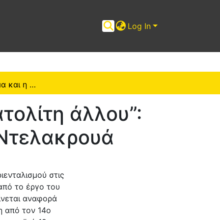
Log In
Το δυτικό βλέμμα και η δόμηση του “ανατολίτη άλλου”: Μία ματιά στο οριενταλιστικό έργο του Ντελακρουά
ατολίτη άλλου”:
υ Ντελακρουά
ιενταλισμού στις
από το έργο του
ίνεται αναφορά
η από τον 14ο