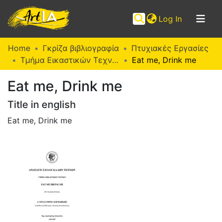
(current)
Log In
Communities
Home
Γκρίζα βιβλιογραφία
Πτυχιακές Εργασίες
&
Τμήμα Εικαστικών Τεχνών (Π. Ε.)
Eat me, Drink me
Collections
Eat me, Drink me
Browse ArtIA
Title in english
Statistics
Eat me, Drink me