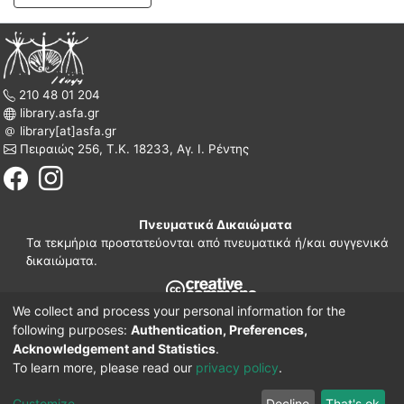
210 48 01 204
library.asfa.gr
library[at]asfa.gr
Πειραιώς 256, Τ.Κ. 18233, Αγ. Ι. Ρέντης
Πνευματικά Δικαιώματα
Τα τεκμήρια προστατεύονται από πνευματικά ή/και συγγενικά
δικαιώματα.
We collect and process your personal information for the
210 38 97 109
following purposes:
Authentication, Preferences,
www.asfa.gr
Acknowledgement and Statistics
.
Πατησίων 42, Τ.Κ. 10682, Αθήνα
To learn more, please read our
privacy policy
.
DSpace software
© 2002-2026
LYRASIS.
Implementation ELiDOC
Customize
Decline
That's ok