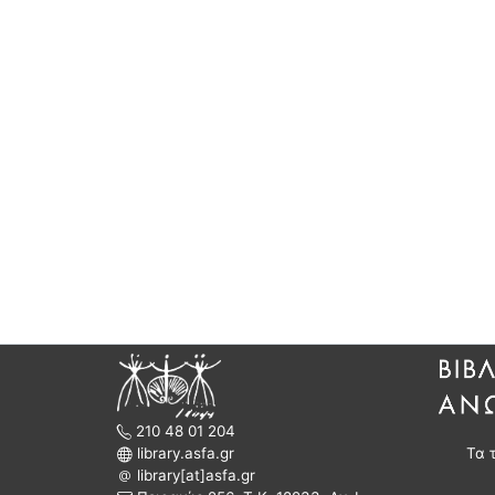
210 48 01 204
library.asfa.gr
Τα 
library[at]asfa.gr