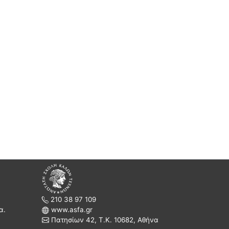
210 38 97 109
α.
www.asfa.gr
Πατησίων 42, Τ.Κ. 10682, Αθήνα