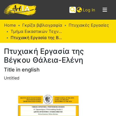
(current)
Log In
Communities
Home
Γκρίζα βιβλιογραφία
Πτυχιακές Εργασίες
&
Τμήμα Εικαστικών Τεχνών (Π. Ε.)
Collections
Πτυχιακή Εργασία της Βέγκου Θάλεια-Ελένη
Browse ArtIA
Πτυχιακή Εργασία της
Βέγκου Θάλεια-Ελένη
Statistics
Title in english
Untitled