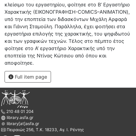
κλείσιμο του εργαστηρίου, φοίτησε στο Β’ Εργαστήριο
Χαρακτικής (ΕΙΚΟΝΟΓΡΑΦΗΣΗ-COMICS–ANIMATION),
υπό την εποπτεία των διδασκόντων Μιχάλη Αρφαρά
και Γιάννη Σταμούλη. Παράλληλα, έχει φοιτήσει στα
εργαστήρια επιλογής της χαρακτικής, του ψηφιδωτού
και των γραφικών τεχνών. Τέλος στο πέμπτο έτος
φοίτησε στο Α’ εργαστήριο Χαρακτικής υπό την
εποπτεία της Ντίνας Κώτσιου από όπου και
αποφοίτησε.
Full item page
210 48 01 204
library.asfa.gr
library[at]asfa.gr
Πειραιώς 256, Τ.Κ. 18233, Αγ. Ι. Ρέντης