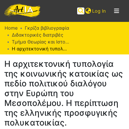
(current)
Log In
Communities
Home
Γκρίζα βιβλιογραφία
&
Διδακτορικές διατριβές
Collections
Τμήμα Θεωρίας και Ιστορίας της Τέχνης (Δ. Δ.)
Η αρχιτεκτονική τυπολογία της κοινωνικής κατοικίας ως πεδίο πολιτικού διαλόγου στην Ευρώπη του Μεσοπολέμου. Η περίπτωση της ελληνικής προσφυγικής πολυκατοικίας.
Browse ArtIA
Η αρχιτεκτονική τυπολογία
Statistics
της κοινωνικής κατοικίας ως
πεδίο πολιτικού διαλόγου
στην Ευρώπη του
Μεσοπολέμου. Η περίπτωση
της ελληνικής προσφυγικής
πολυκατοικίας.