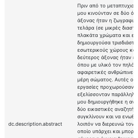
Πριν από το μεταπτυχιακ
μου κινούνταν σε δύο άξ
άξονας ήταν η ζωγραφική
τελάρα (σε μικρές διαστά
πλακάτα χρώματα και επ
δημιουργούσα τρισδιάστα
εσωτερικούς χώρους κατ
δεύτερος άξονας ήταν ε
όπου με υλικό τον πηλό 
αφαιρετικές ανθρώπινες 
μέρη σώματος. Αυτές οι 
εργασίες προχωρούσαν κ
εξελίσσονταν παράλληλα.
μου δημιουργήθηκε η ανά
δύο εικαστικές αναζητήσ
συγκλίνουν και να ενωθο
dc.description.abstract
λοιπόν να διερευνώ τον 
οποίο υπάρχει και μπορεί