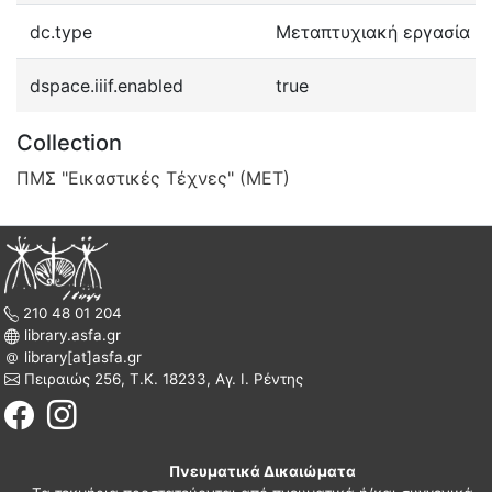
dc.type
Μεταπτυχιακή εργασία
dspace.iiif.enabled
true
Collection
ΠΜΣ "Εικαστικές Τέχνες" (ΜΕΤ)
210 48 01 204
library.asfa.gr
library[at]asfa.gr
Πειραιώς 256, Τ.Κ. 18233, Αγ. Ι. Ρέντης
Πνευματικά Δικαιώματα