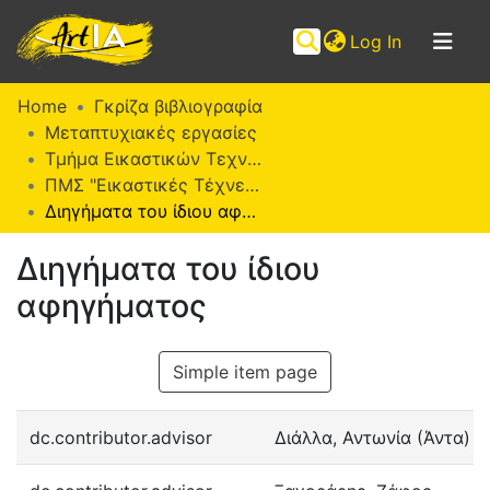
(current)
Log In
Communities
Home
Γκρίζα βιβλιογραφία
&
Μεταπτυχιακές εργασίες
Collections
Τμήμα Εικαστικών Τεχνών
ΠΜΣ "Εικαστικές Τέχνες" (ΜΕΤ)
Browse ArtIA
Διηγήματα του ίδιου αφηγήματος
Statistics
Διηγήματα του ίδιου
αφηγήματος
Simple item page
dc.contributor.advisor
Διάλλα, Αντωνία (Άντα)