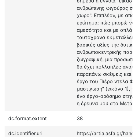
σήμερα η έννοια "εικαστ
ανθρώπινης φιγούρας στο
χώρο". Επιπλέον, με απα
ερώτημα: πώς μπορώ να
αμεσότητα και με απλά μ
ταυτόχρονα εκμεταλλευό
βασικές αξίες της δυτική
ανθρωποκεντρικής παρά
ζωγραφική, μια προσωπι
θα έχει πολλαπλές αναγν
παραπάνω σκέψεις και μ
έργο του Πιέρο ντελα Φρ
μαστίγωση" (εικόνα 1), 
ένα έργο-ορόσημο στην τ
η έρευνα μου στο Μεταπ
dc.format.extent
38
dc.identifier.uri
https://artia.asfa.gr/handl