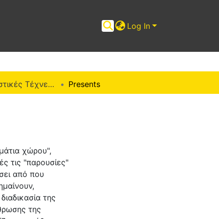
Log In
ΠΜΣ "Εικαστικές Τέχνες" (ΜΕΤ)
Presents
μάτια χώρου",
ς τις "παρουσίες"
σει από που
ημαίνουν,
διαδικασία της
ρθρωσης της