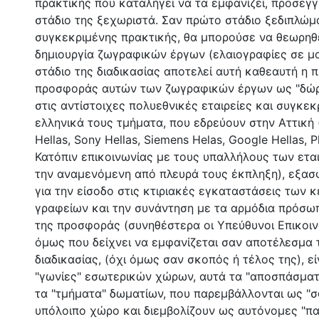
πρακτικής που καταλήγει να τα εμφανίζει, προσεγ
στάδιο της ξεχωριστά. Σαν πρώτο στάδιο ξεδιπλώμ
συγκεκριμένης πρακτικής, θα μπορούσε να θεωρηθ
δημιουργία ζωγραφικών έργων (ελαιογραφίες σε μ
στάδιο της διαδικασίας αποτελεί αυτή καθεαυτή η 
προσφοράς αυτών των ζωγραφικών έργων ως "δώρα
στις αντίστοιχες πολυεθνικές εταιρείες και συγκεκ
ελληνικά τους τμήματα, που εδρεύουν στην Αττική
Hellas, Sony Hellas, Siemens Helas, Google Hellas, Ph
Κατόπιν επικοινωνίας με τους υπαλλήλους των εται
την αναμενόμενη από πλευρά τους έκπληξη), εξασφ
για την είσοδο στις κτιριακές εγκαταστάσεις των 
γραφείων και την συνάντηση με τα αρμόδια πρόσωπ
της προσφοράς (συνηθέστερα οι Υπεύθυνοι Επικοιν
όμως που δείχνει να εμφανίζεται σαν αποτέλεσμα 
διαδικασίας, (όχι όμως σαν σκοπός ή τέλος της), εί
"γωνίες" εσωτερικών χώρων, αυτά τα "αποσπάσματ
τα "τμήματα" δωματίων, που παρεμβάλλονται ως "
υπόλοιπο χώρο και διεμβολίζουν ως αυτόνομες "πα