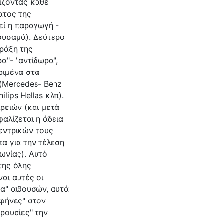
γίζοντας κάθε
ατος της
εί η παραγωγή -
ουσαμά). Δεύτερο
πράξη της
"- "αντίδωρα",
ριμένα στα
 (Mercedes- Benz
ilips Hellas κλπ).
ρειών (και μετά
αλίζεται η άδεια
κεντρικών τους
α για την τέλεση
ωνίας). Αυτό
της όλης
ναι αυτές οι
α" αιθουσών, αυτά
σφήνες" στον
ρουσίες" την