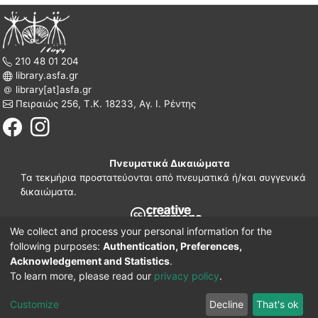
210 48 01 204
library.asfa.gr
library[at]asfa.gr
Πειραιώς 256, Τ.Κ. 18233, Αγ. Ι. Ρέντης
Πνευματικά Δικαιώματα
Τα τεκμήρια προστατεύονται από πνευματικά ή/και συγγενικά
δικαιώματα.
We collect and process your personal information for the
210 38 97 109
following purposes:
Authentication, Preferences,
www.asfa.gr
Acknowledgement and Statistics
.
Πατησίων 42, Τ.Κ. 10682, Αθήνα
To learn more, please read our
privacy policy
.
DSpace software
© 2002-2026
LYRASIS.
Implementation ELiDOC
Customize
Decline
That's ok
Cookie settings
Privacy policy