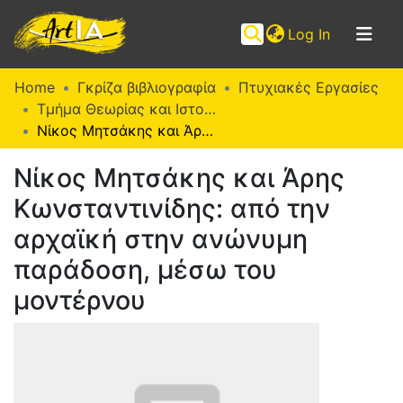
(current)
Log In
Communities
Home
Γκρίζα βιβλιογραφία
Πτυχιακές Εργασίες
&
Τμήμα Θεωρίας και Ιστορίας της Τέχνης (Π. Ε.)
Collections
Νίκος Μητσάκης και Άρης Κωνσταντινίδης: από την αρχαϊκή στην ανώνυμη παράδοση, μέσω του μοντέρνου
Browse ArtIA
Νίκος Μητσάκης και Άρης
Κωνσταντινίδης: από την
Statistics
αρχαϊκή στην ανώνυμη
παράδοση, μέσω του
μοντέρνου