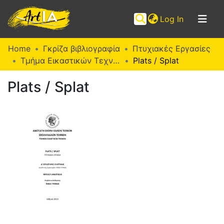
(current)
Log In
Communities
Home
Γκρίζα βιβλιογραφία
Πτυχιακές Εργασίες
&
Τμήμα Εικαστικών Τεχνών (Π. Ε.)
Plats / Splat
Collections
Plats / Splat
Browse ArtIA
Statistics