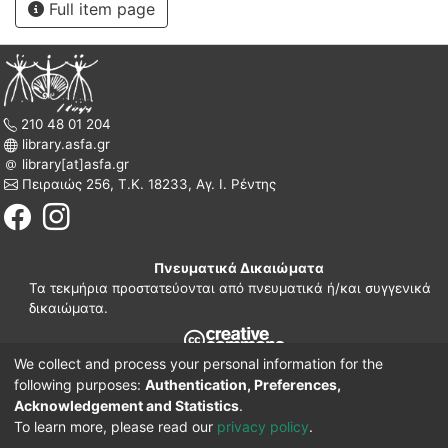
Full item page
210 48 01 204
library.asfa.gr
library[at]asfa.gr
Πειραιώς 256, Τ.Κ. 18233, Αγ. Ι. Ρέντης
Πνευματικά Δικαιώματα
Τα τεκμήρια προστατεύονται από πνευματικά ή/και συγγενικά
δικαιώματα.
We collect and process your personal information for the
210 38 97 109
following purposes:
Authentication, Preferences,
www.asfa.gr
Acknowledgement and Statistics
.
Πατησίων 42, Τ.Κ. 10682, Αθήνα
To learn more, please read our
privacy policy
.