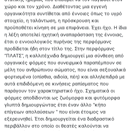
χώρο και τον χρόνο. Διαθέτοντας μια εγγενή
οργανικότητα συντίθεται από έννοιες όπως το υγρό
στοιχείο, η ταλάντωση, η πρόσκρουση και
προϋποθέτει κίνηση σε μια επιφάνεια. Έχει ήχο. Η ίδια
η λέξη αποτελεί ηχητική αναπαράσταση της έννοιας,
έτσι ο εννοιολογικός πυρήνας της περφόρμανς
προδίδεται ήδη στον τίτλο της. Στην περφόρμανς
‘’ΠΛΑΤΣ’’, η καλλιτέχνιδα δημιουργεί μια σύνθεση από
οργανικές φόρμες που συνειρμικά παραπέμπουν σε
μέλη του ανθρώπινου σώματος, που είναι σεξουαλικά
φορτισμένα (οπίσθια, αιδοία, πέη) και αλληλεπιδρά με
αυτά επιδιδόμενη σε κινήσεις ραπίσματος που
παράγουν τον χαρακτηριστικό ήχο. Σχηματικά οι
φόρμες αποδίδονται ως ζωόμορφα και φυτόμορφα
γλυπτά δημιουργώντας έτσι έναν άλλο "κήπο
επίγειων απολαύσεων " που είναι έτοιμος να
εξερευνηθεί. Έτσι δημιουργείται ένα διαδραστικό
περιβάλλον στο οποίο οι θεατές καλούνται να