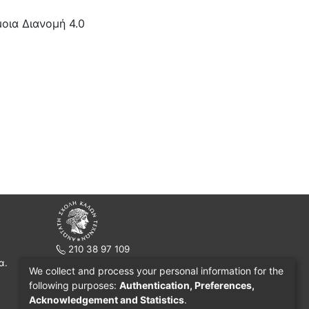
οια Διανομή 4.0
210 38 97 109
α.
www.asfa.gr
We collect and process your personal information for the
Πατησίων 42, Τ.Κ. 10682, Αθήνα
following purposes:
Authentication, Preferences,
Acknowledgement and Statistics
.