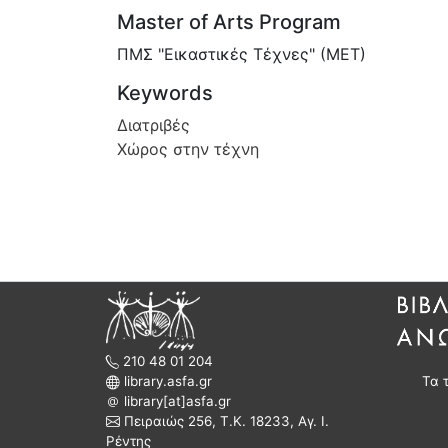
Master of Arts Program
ΠΜΣ "Εικαστικές Τέχνες" (ΜΕΤ)
Keywords
Διατριβές
Χώρος στην τέχνη
210 48 01 204
library.asfa.gr
Τα 
library[at]asfa.gr
Πειραιώς 256, Τ.Κ. 18233, Αγ. Ι.
Ρέντης