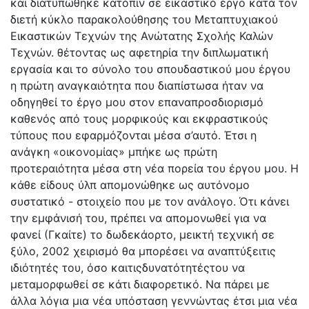
και διατυπώθηκε κατόπιν σε εικαστικό έργο κατά τον
διετή κύκλο παρακολούθησης του Μεταπτυχιακού
Εικαστικών Τεχνών της Ανώτατης Σχολής Καλών
Τεχνών. θέτοντας ως αφετηρία την διπλωματική
εργασία και το σύνολο του σπουδαστικού μου έργου
η πρώτη αναγκαιότητα που διαπίστωσα ήταν να
οδηγηθεί το έργο μου στον επαναπροσδιορισμό
καθενός από τους μορφικούς και εκφραστικούς
τύπους που εφαρμόζονται μέσα σ’αυτό. Έτσι η
ανάγκη «οικονομίας» μπήκε ως πρώτη
προτεραιότητα μέσα στη νέα πορεία του έργου μου. Η
κάθε είδους ύλπ απομονώθηκε ως αυτόνομο
συστατικό - στοιχείο που με τον ανάλογο. Ότι κάνει
την εμφάνισή του, πρέπει να απομονωθεί για να
φανεί (Γκαίτε) το δωδεκάορτο, μεικτή τεχνική σε
ξύλο, 2002 χειρισμό θα μπορέσει να αναπτύξειτις
ιδιότητές του, όσο καιτιςδυνατότητέςτου να
μεταμορφωθεί σε κάτι διαφορετικό. Να πάρει με
άλλα λόγια μια νέα υπόσταση γεννώντας έτσι μια νέα