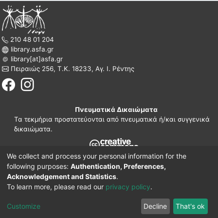
210 48 01 204
library.asfa.gr
library[at]asfa.gr
Πειραιώς 256, Τ.Κ. 18233, Αγ. Ι. Ρέντης
Πνευματικά Δικαιώματα
Τα τεκμήρια προστατεύονται από πνευματικά ή/και συγγενικά
δικαιώματα.
We collect and process your personal information for the
210 38 97 109
following purposes:
Authentication, Preferences,
www.asfa.gr
Acknowledgement and Statistics
.
Πατησίων 42, Τ.Κ. 10682, Αθήνα
To learn more, please read our
privacy policy
.
DSpace software
© 2002-2026
LYRASIS.
Implementation ELiDOC
Customize
Decline
That's ok
Cookie settings
Privacy policy