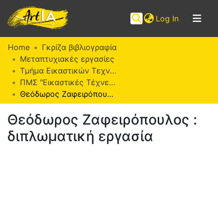
(current)
Log In
Communities
Home
Γκρίζα βιβλιογραφία
&
Μεταπτυχιακές εργασίες
Collections
Τμήμα Εικαστικών Τεχνών
ΠΜΣ "Εικαστικές Τέχνες" (ΜΕΤ)
Browse ArtIA
Θεόδωρος Ζαφειρόπουλος : διπλωματική εργασία
Statistics
Θεόδωρος Ζαφειρόπουλος :
διπλωματική εργασία