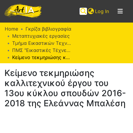
(current)
Log In
Communities
Home
Γκρίζα βιβλιογραφία
&
Μεταπτυχιακές εργασίες
Collections
Τμήμα Εικαστικών Τεχνών
ΠΜΣ "Εικαστικές Τέχνες" (ΜΕΤ)
Browse ArtIA
Κείμενο τεκμηριώσης καλλιτεχνικού έργου του 13ου κύκλου σπουδών 2016-2018 της Ελεάννας Μπαλέση
Statistics
Κείμενο τεκμηριώσης
καλλιτεχνικού έργου του
13ου κύκλου σπουδών 2016-
2018 της Ελεάννας Μπαλέση