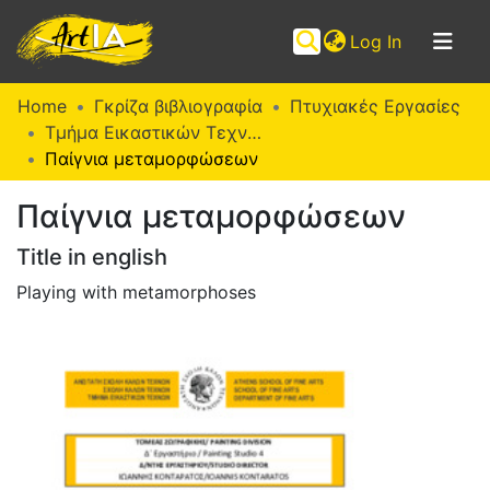
(current)
Log In
Communities
Home
Γκρίζα βιβλιογραφία
Πτυχιακές Εργασίες
&
Τμήμα Εικαστικών Τεχνών (Π. Ε.)
Collections
Παίγνια μεταμορφώσεων
Browse ArtIA
Παίγνια μεταμορφώσεων
Title in english
Statistics
Playing with metamorphoses