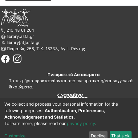
210 48 01 204
library.asfa.gr
library[at]asfa.gr
Πειραιώς 256, Τ.Κ. 18233, Αγ. Ι. Ρέντης
Πνευματικά Δικαιώματα
Τα τεκμήρια προστατεύονται από πνευματικά ή/και συγγενικά
δικαιώματα.
We collect and process your personal information for the
210 38 97 109
following purposes:
Authentication, Preferences,
www.asfa.gr
Acknowledgement and Statistics
.
Πατησίων 42, Τ.Κ. 10682, Αθήνα
To learn more, please read our
privacy policy
.
DSpace software
© 2002-2026
LYRASIS.
Implementation ELiDOC
Customize
Decline
That's ok