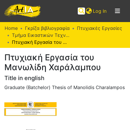
(current)
Log In
Communities
Home
Γκρίζα βιβλιογραφία
Πτυχιακές Εργασίες
&
Τμήμα Εικαστικών Τεχνών (Π. Ε.)
Collections
Πτυχιακή Εργασία του Μανωλίδη Χαράλαμπου
Browse ArtIA
Πτυχιακή Εργασία του
Μανωλίδη Χαράλαμπου
Statistics
Title in english
Graduate (Batchelor) Thesis of Manolidis Charalampos