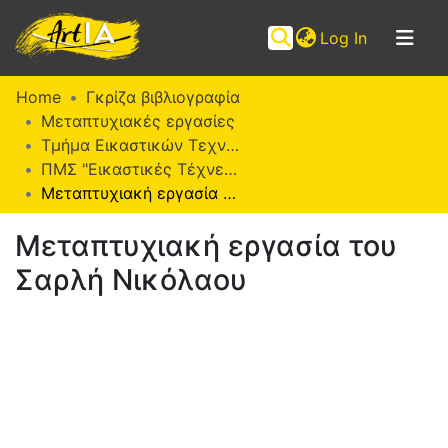
(current)
Log In
Communities
Home
Γκρίζα βιβλιογραφία
&
Μεταπτυχιακές εργασίες
Collections
Τμήμα Εικαστικών Τεχνών
ΠΜΣ "Εικαστικές Τέχνες" (ΜΕΤ)
Browse ArtIA
Μεταπτυχιακή εργασία του Σαρλή Νικόλαου
Statistics
Μεταπτυχιακή εργασία του
Σαρλή Νικόλαου