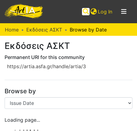
(current)
Log In
Communities
Home
Εκδόσεις ΑΣΚΤ
Browse by Date
&
Εκδόσεις ΑΣΚΤ
Collections
Browse ArtIA
Permanent URI for this community
https://artia.asfa.gr/handle/artia/3
Browse by
Loading page...