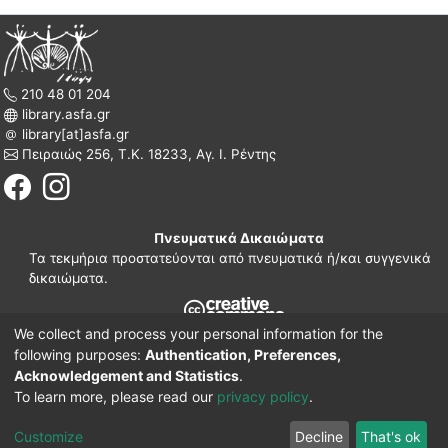
210 48 01 204
library.asfa.gr
library[at]asfa.gr
Πειραιώς 256, Τ.Κ. 18233, Αγ. Ι. Ρέντης
Πνευματικά Δικαιώματα
Τα τεκμήρια προστατεύονται από πνευματικά ή/και συγγενικά
δικαιώματα.
We collect and process your personal information for the
210 38 97 109
following purposes:
Authentication, Preferences,
www.asfa.gr
Acknowledgement and Statistics
.
Πατησίων 42, Τ.Κ. 10682, Αθήνα
To learn more, please read our
privacy policy
.
DSpace software
© 2002-2026
LYRASIS.
Implementation ELiDOC
Customize
Decline
That's ok
Cookie settings
Privacy policy