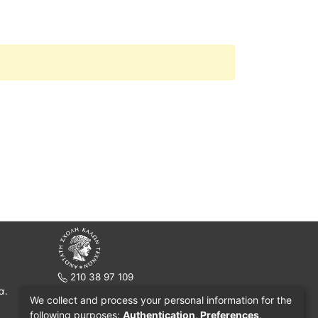
210 38 97 109
α.
www.asfa.gr
We collect and process your personal information for the
Πατησίων 42, Τ.Κ. 10682, Αθήνα
following purposes:
Authentication, Preferences,