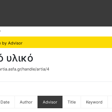
 by Advisor
ό υλικό
artia.asfa.gr/handle/artia/4
 Date
Author
Advisor
Title
Keyword