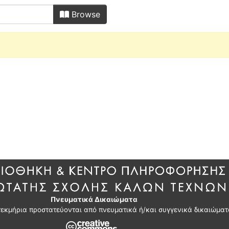
κό υλικό by Advisor
Browse
Πνευματικά Δικαιώματα
τεκμήρια προστατεύονται από πνευματικά ή/και συγγενικά δικαιώματ