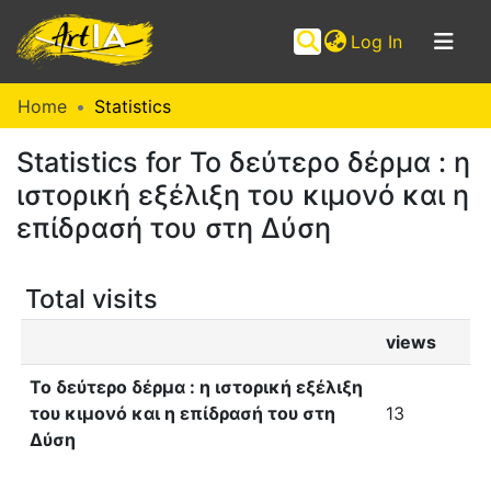
(current)
Log In
Communities
Home
Statistics
&
Statistics for Το δεύτερο δέρμα : η
Collections
ιστορική εξέλιξη του κιμονό και η
Browse ArtIA
επίδρασή του στη Δύση
Total visits
views
Το δεύτερο δέρμα : η ιστορική εξέλιξη
του κιμονό και η επίδρασή του στη
13
Δύση